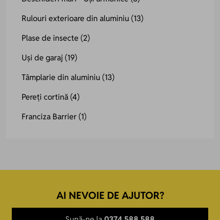
Rulouri exterioare din aluminiu
(13)
Plase de insecte
(2)
Uși de garaj
(19)
Tâmplarie din aluminiu
(13)
Pereți cortină
(4)
Franciza Barrier
(1)
AI NEVOIE DE AJUTOR?
Sună-ne la
0374.588.588