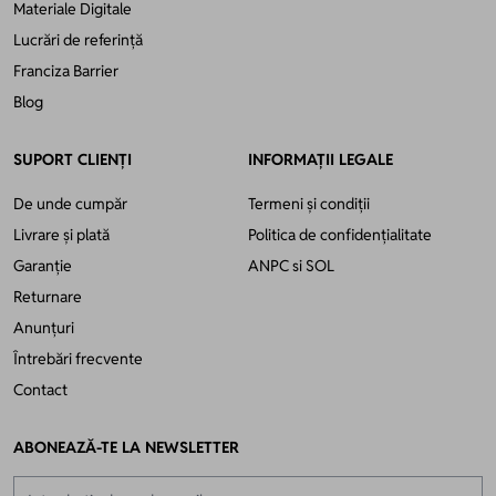
calitate, ghidaje fine și profile durabile, pentru o utilizare zilnică sigură
Materiale Digitale
și un aspect impecabil în orice context – de la apartamente urbane la
Lucrări de referință
case moderne sau spații comerciale.
Franciza Barrier
Sistemele sunt disponibile într-o varietate de culori și pot fi
Blog
configurate cu deschidere simplă sau dublă, în funcție de
dimensiunile golului. Montajul se face curat, rapid și fără modificări
SUPORT CLIENȚI
INFORMAȚII LEGALE
asupra tâmplăriei.
De unde cumpăr
Termeni și condiții
Livrare și plată
Politica de confidențialitate
Garanție
ANPC
si
SOL
Returnare
Anunțuri
Întrebări frecvente
Contact
ABONEAZĂ-TE LA NEWSLETTER
Adresă email