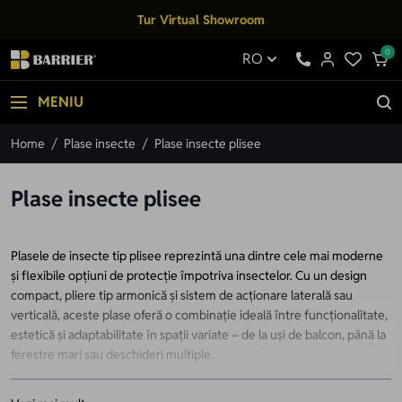
Mergi la Conținut
Tur Virtual Showroom
0
RO
MENIU
Home
/
Plase insecte
/
Plase insecte plisee
Plase insecte plisee
Plasele de insecte tip plisee reprezintă una dintre cele mai moderne
și flexibile opțiuni de protecție împotriva insectelor. Cu un design
compact, pliere tip armonică și sistem de acționare laterală sau
verticală, aceste plase oferă o combinație ideală între funcționalitate,
estetică și adaptabilitate în spații variate – de la uși de balcon, până la
ferestre mari sau deschideri multiple.
Cum funcționează?