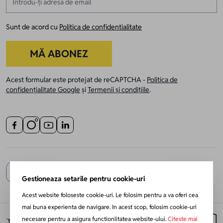
Sunt de acord cu
Politica de confidentialitate
MĂ ABONEZ
Acest formular este protejat de reCAPTCHA -
Politica de
confidențialitate Google
și
Termenii și condițiile
.
Gestioneaza setarile pentru cookie-uri
Acest website foloseste cookie-uri. Le folosim pentru a va oferi cea
mai buna experienta de navigare. In acest scop, folosim cookie-uri
necesare pentru a asigura functionlitatea website-ului.
Citeste mai