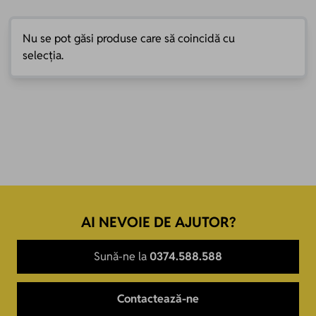
etanșeitatea și izolarea.
Feroneria utilizată este concepută pentru ciclu intens de utilizare,
Nu se pot găsi produse care să coincidă cu
asigurând manevrare ușoară, blocare sigură și deschidere silențioasă.
selecția.
Coerență estetică și personalizare extinsă
Ușile pot fi finisate în orice nuanță din paletarul RAL, inclusiv în culori
bicolore, imitație lemn sau structuri speciale. Pot fi combinate cu
vitraj clar, sablat, reflexiv sau decorativ, pentru un plus de intimitate
sau control solar.
Designul este coordonat cu restul tâmplăriei din aluminiu Barrier,
asigurând o estetică unitară la nivelul fațadei și un confort vizual
coerent în interior.
AI NEVOIE DE AJUTOR?
Sună-ne la
0374.588.588
Contactează-ne