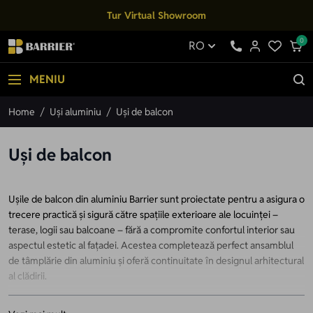
Mergi la Conținut
Tur Virtual Showroom
0
RO
MENIU
Home
/
Uși aluminiu
/
Uși de balcon
Uși de balcon
Ușile de balcon din aluminiu Barrier sunt proiectate pentru a asigura o
trecere practică și sigură către spațiile exterioare ale locuinței –
terase, logii sau balcoane – fără a compromite confortul interior sau
aspectul estetic al fațadei. Acestea completează perfect ansamblul
de tâmplărie din aluminiu și oferă continuitate în designul arhitectural
al clădirii.
Soluția este recomandată atât pentru proiecte rezidențiale noi, cât și