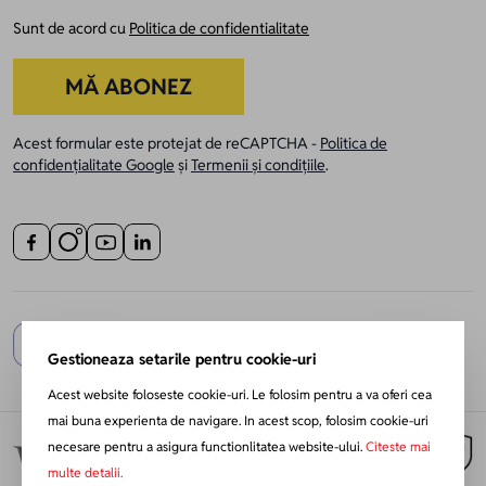
Sunt de acord cu
Politica de confidentialitate
MĂ ABONEZ
Acest formular este protejat de reCAPTCHA -
Politica de
confidențialitate Google
și
Termenii și condițiile
.
Gestioneaza setarile pentru cookie-uri
Acest website foloseste cookie-uri. Le folosim pentru a va oferi cea
mai buna experienta de navigare. In acest scop, folosim cookie-uri
necesare pentru a asigura functionlitatea website-ului.
Citeste mai
multe detalii.