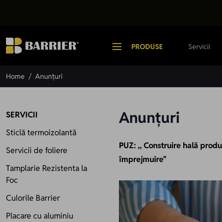
Mergi la Conținut
PRODUSE
Servicii
Home
/
Anunțuri
Anunțuri
SERVICII
Sticlă termoizolantă
PUZ: ,, Construire hală produ
Servicii de foliere
împrejmuire"
Tamplarie Rezistenta la
Foc
Culorile Barrier
Placare cu aluminiu