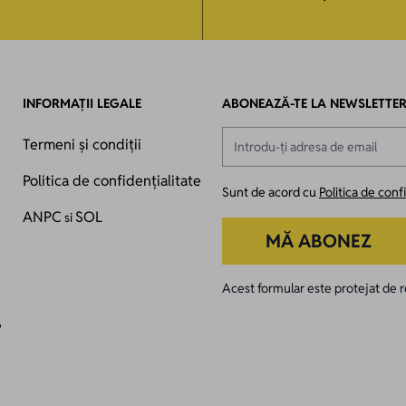
INFORMAȚII LEGALE
ABONEAZĂ-TE LA NEWSLETTE
Adresă email
Termeni și condiții
Politica de confidențialitate
Sunt de acord cu
Politica de conf
ANPC
SOL
si
MĂ ABONEZ
Acest formular este protejat d
e