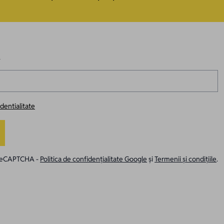
R
identialitate
e reCAPTCHA -
Politica de confidențialitate Google
și
Termenii și condițiile
.