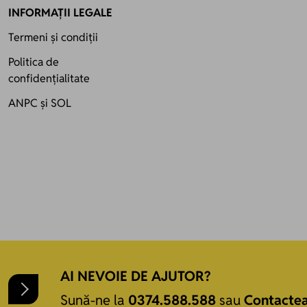
INFORMAȚII LEGALE
Termeni și condiții
Politica de
confidențialitate
ANPC
și
SOL
AI NEVOIE DE AJUTOR?
Sună-ne la
0374.588.588
sau
Contacte