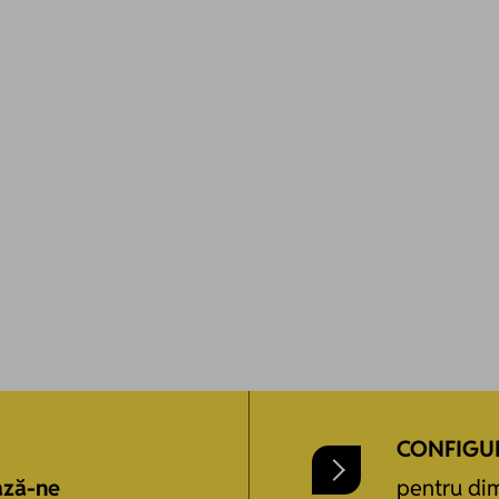
CONFIGU
ază-ne
pentru dim