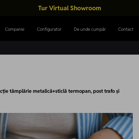
Tur Virtual Showroom
Companie
Configurator
De unde cumpăr
Contact
cţie tâmplărie metalică+sticlă termopan, post trafo şi