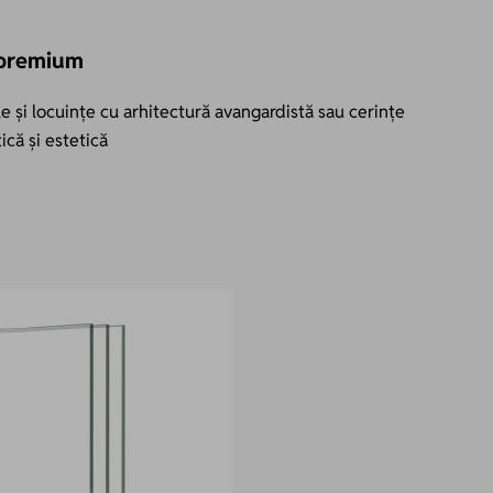
 premium
le și locuințe cu arhitectură avangardistă sau cerințe
ică și estetică