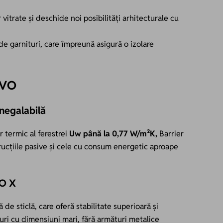
itrate și deschide noi posibilități arhitecturale cu
e garnituri, care împreună asigură o izolare
EVO
inegalabilă
r termic al ferestrei
Uw până la 0,77 W/m²K,
Barrier
rucțiile pasive și cele cu consum energetic aproape
RO X
 de sticlă, care oferă stabilitate superioară și
uri cu dimensiuni mari, fără armături metalice