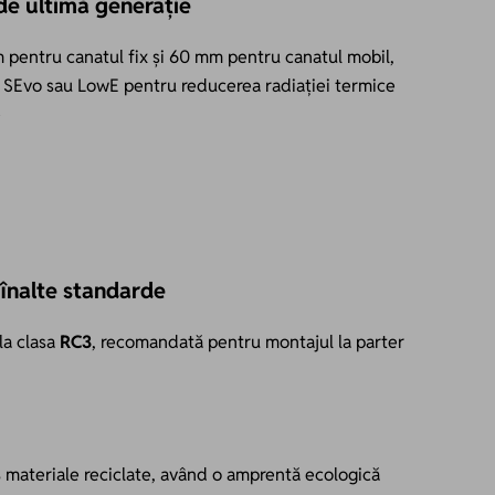
de ultimă generație
 pentru canatul fix și 60 mm pentru canatul mobil,
ră SEvo sau LowE pentru reducerea radiației termice
e
 înalte standarde
la clasa
RC3
, recomandată pentru montajul la parter
% materiale reciclate, având o amprentă ecologică