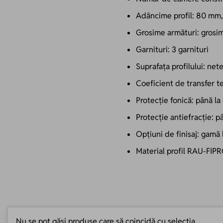
Adâncime profil: 80 mm, 
Grosime armături: grosi
Garnituri: 3 garnituri
Suprafața profilului: net
Coeficient de transfer t
Protecție fonică: până l
Protecție antiefracție: p
Opțiuni de finisaj: gamă l
Material profil RAU-FIPR
Nu se pot găsi produse care să coincidă cu selecția.