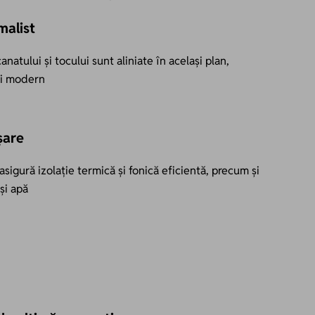
malist
natului și tocului sunt aliniate în același plan,
și modern
șare
asigură izolație termică și fonică eficientă, precum și
și apă