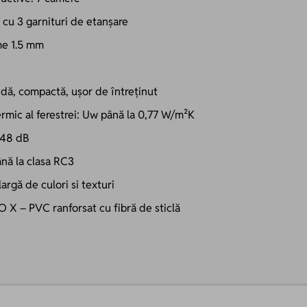
cu 3 garnituri de etanșare
me 1.5 mm
edă, compactă, ușor de întreținut
ermic al ferestrei: Uw până la 0,77 W/m²K
a 48 dB
ână la clasa RC3
argă de culori si texturi
O X – PVC ranforsat cu fibră de sticlă