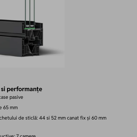
e si performanțe
case pasive
 de 65 mm
chetului de sticlă: 44 si 52 mm canat fix și 60 mm
uctive: 7 camere