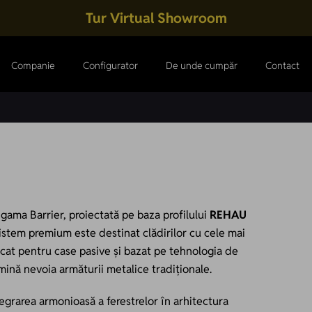
Tur Virtual Showroom
Companie
Configurator
De unde cumpăr
Contact
ama Barrier, proiectată pe baza profilului
REHAU
istem premium este destinat clădirilor cu cele mai
ficat pentru case pasive și bazat pe tehnologia de
mină nevoia armăturii metalice tradiționale.
egrarea armonioasă a ferestrelor în arhitectura