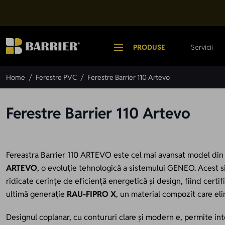
Mergi la Conținut
PRODUSE
Servicii
Home
/
Ferestre PVC
/
Ferestre Barrier 110 Artevo
Ferestre Barrier 110 Artevo
Fereastra Barrier 110 ARTEVO este cel mai avansat model din g
ARTEVO
, o evoluție tehnologică a sistemului GENEO. Acest s
ridicate cerințe de eficiență energetică și design, fiind certi
ultimă generație
RAU-FIPRO X
, un material compozit care eli
Designul coplanar, cu contururi clare și modern e, permite int