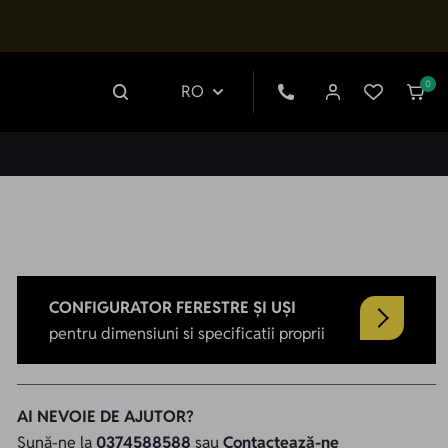
0
RO
CONFIGURATOR FERESTRE ȘI UȘI
pentru dimensiuni si specificatii proprii
AI NEVOIE DE AJUTOR?
Sună-ne la
0374588588
sau
Contactează-ne