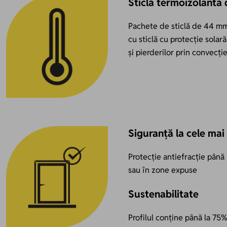
Sticlă termoizolantă 
Pachete de sticlă de 44 mm
cu sticlă cu protecție sola
și pierderilor prin convecți
Siguranță la cele mai
Protecție antiefracție până 
sau în zone expuse
Sustenabilitate
Profilul conține până la 75