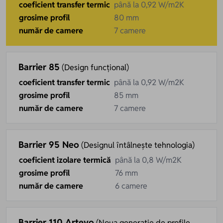
coeficient transfer termic
până la 0,92 W/m2K
grosime profil
80 mm
număr de camere
7 camere
Barrier 85
(Design funcțional)
coeficient transfer termic
până la 0,92 W/m2K
grosime profil
85 mm
număr de camere
7 camere
Barrier 95 Neo
(Designul întâlnește tehnologia)
coeficient izolare termică
până la 0,8 W/m2K
grosime profil
76 mm
număr de camere
6 camere
Barrier 110 Artevo
(Noua generație de profile