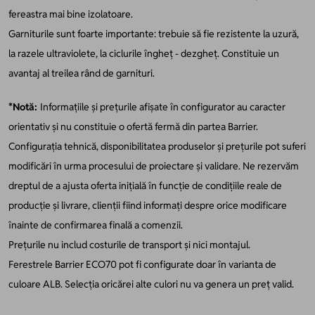
fereastra mai bine izolatoare.
Garniturile sunt foarte importante: trebuie să fie rezistente la uzură,
la razele ultraviolete, la ciclurile îngheț - dezgheț. Constituie un
avantaj al treilea rând de garnituri.
*Notă:
Informațiile și prețurile afișate în configurator au caracter
orientativ și nu constituie o ofertă fermă din partea Barrier.
Configurația tehnică, disponibilitatea produselor și prețurile pot suferi
modificări în urma procesului de proiectare și validare. Ne rezervăm
dreptul de a ajusta oferta inițială în funcție de condițiile reale de
producție și livrare, clienții fiind informați despre orice modificare
înainte de confirmarea finală a comenzii.
Prețurile nu includ costurile de transport și nici montajul.
Ferestrele Barrier ECO70 pot fi configurate doar în varianta de
culoare ALB. Selecția oricărei alte culori nu va genera un preț valid.