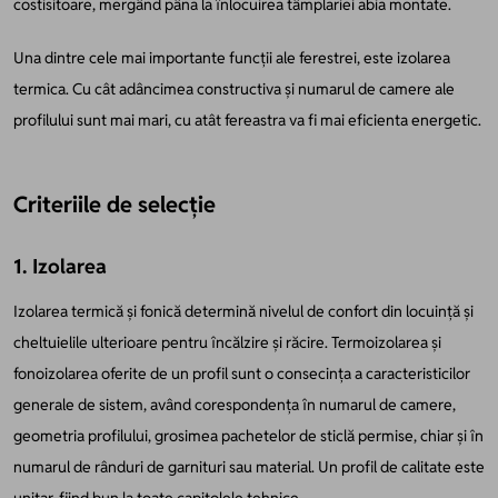
costisitoare, mergând pâna la înlocuirea tâmplariei abia montate.
Una dintre cele mai importante funcții ale ferestrei, este izolarea
termica. Cu cât adâncimea constructiva și numarul de camere ale
profilului sunt mai mari, cu atât fereastra va fi mai eficienta energetic.
Criteriile de selecție
1. Izolarea
Izolarea termică și fonică determină nivelul de confort din locuință și
cheltuielile ulterioare pentru încălzire și răcire. Termoizolarea și
fonoizolarea oferite de un profil sunt o consecința a caracteristicilor
generale de sistem, având corespondența în numarul de camere,
geometria profilului, grosimea pachetelor de sticlă permise, chiar și în
numarul de rânduri de garnituri sau material. Un profil de calitate este