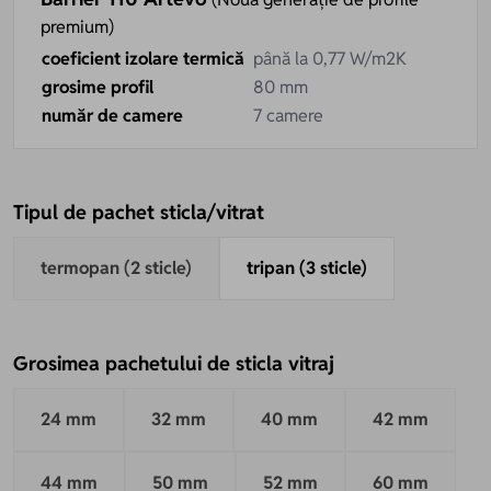
premium)
coeficient izolare termică
până la 0,77 W/m2K
grosime profil
80 mm
număr de camere
7 camere
Tipul de pachet sticla/vitrat
termopan (2 sticle)
tripan (3 sticle)
Grosimea pachetului de sticla vitraj
24 mm
32 mm
40 mm
42 mm
44 mm
50 mm
52 mm
60 mm