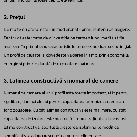
unitar, fiind bun la toate capitolele tehnice.
2. Prețul
De multe ori prețul este - în mod eronat - primul criteriu de alegere.
Pentru că este vorba de o investiție pe termen lung, merită să fie
analizate în primul rând caracteristicile tehnice, nu doar costul inițial.
Un profil de calitate își dovedește valoarea în timp, prin economii la
energie și printr-o durată de exploatare mai mare.
3. Lațimea constructivă și numarul de camere
Numarul de camere al unui profil este foarte important, atât pentru
rigiditate, dar mai ales și pentru capacitatea termoizolatoare, sau
fonoizolatoare. Cu cât lațimea constructiva este mai mare, cu atât
capacitatea de izolare este mai bună. Trebuie reținut ca la aceeași
lațime constructiva, aportul la creșterea izolarii nu se modifica
semnificativ la adaugarea unei camere suplimentare.