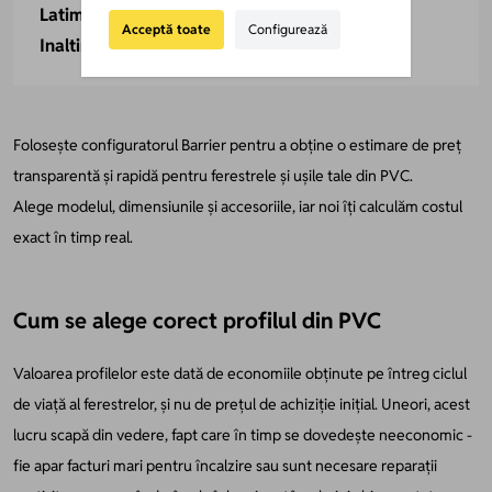
Latime gol fereastra:
-
Acceptă toate
Configurează
Inaltime gol fereastra:
-
Folosește configuratorul Barrier pentru a obține o estimare de preț
transparentă și rapidă pentru ferestrele și ușile tale din PVC.
Alege modelul, dimensiunile și accesoriile, iar noi îți calculăm costul
exact în timp real.
Cum se alege corect profilul din PVC
Valoarea profilelor este dată de economiile obținute pe întreg ciclul
de viață al ferestrelor, și nu de prețul de achiziție inițial. Uneori, acest
lucru scapă din vedere, fapt care în timp se dovedește neeconomic -
fie apar facturi mari pentru încalzire sau sunt necesare reparații