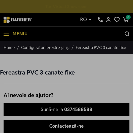
Mergi la Conținut
Tur Virtual Showroom
0
RO
MENIU
Home
/
Configurator ferestre și uși
/
Fereastra PVC 3 canate fixe
Fereastra PVC 3 canate fixe
Ai nevoie de ajutor?
Sună-ne la
0374588588
Contactează-ne