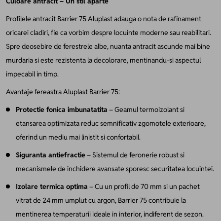
Culoare antracit – Un stil aparte
Profilele antracit Barrier 75 Aluplast adauga o nota de rafinament
oricarei cladiri, fie ca vorbim despre locuinte moderne sau reabilitari.
Spre deosebire de ferestrele albe, nuanta antracit ascunde mai bine
murdaria si este rezistenta la decolorare, mentinandu-si aspectul
impecabil in timp.
Avantaje fereastra Aluplast Barrier 75:
Protectie fonica imbunatatita
– Geamul termoizolant si
etansarea optimizata reduc semnificativ zgomotele exterioare,
oferind un mediu mai linistit si confortabil.
Siguranta antiefractie
– Sistemul de feronerie robust si
mecanismele de inchidere avansate sporesc securitatea locuintei.
Izolare termica optima
– Cu un profil de 70 mm si un pachet
vitrat de 24 mm umplut cu argon, Barrier 75 contribuie la
mentinerea temperaturii ideale in interior, indiferent de sezon.