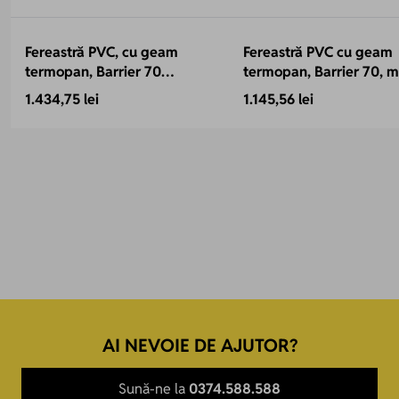
Fereastră PVC, cu geam
Fereastră PVC cu geam
termopan, Barrier 70
termopan, Barrier 70, 
antracit, 1160x1160 mm, 2
Toulon, 1160x1160 mm, p
1.434,75 lei
1.145,56 lei
canate, protectie solara,
70 mm, 2 canate, sticlă
bagheta Warm Edge, 5
protecție termică, 5 ca
camere
2 garnituri
AI NEVOIE DE AJUTOR?
Sună-ne la
0374.588.588