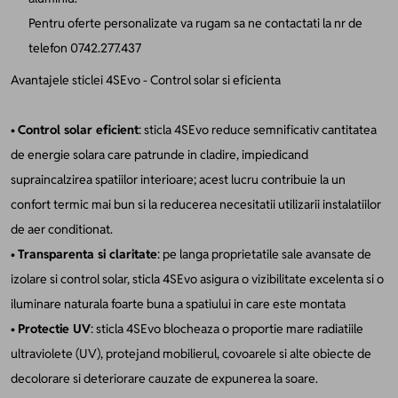
Pentru oferte personalizate va rugam sa ne contactati la nr de
telefon 0742.277.437
Avantajele sticlei 4SEvo - Control solar si eficienta
•
Control solar eficient
: sticla 4SEvo reduce semnificativ cantitatea
de energie solara care patrunde in cladire, impiedicand
supraincalzirea spatiilor interioare; acest lucru contribuie la un
confort termic mai bun si la reducerea necesitatii utilizarii instalatiilor
de aer conditionat.
•
Transparenta si claritate
: pe langa proprietatile sale avansate de
izolare si control solar, sticla 4SEvo asigura o vizibilitate excelenta si o
iluminare naturala foarte buna a spatiului in care este montata
•
Protectie UV
: sticla 4SEvo blocheaza o proportie mare radiatiile
ultraviolete (UV), protejand mobilierul, covoarele si alte obiecte de
decolorare si deteriorare cauzate de expunerea la soare.