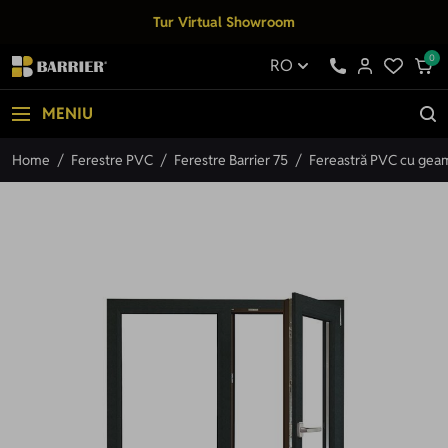
Mergi la Conținut
Tur Virtual Showroom
0
RO
MENIU
Home
/
Ferestre PVC
/
Ferestre Barrier 75
/
Fereastră PVC cu geam 