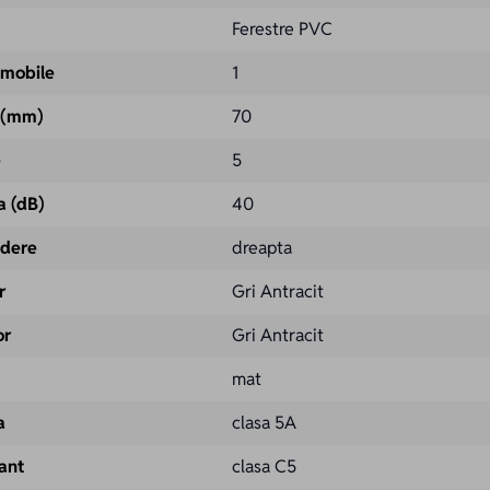
Ferestre PVC
 mobile
1
l (mm)
70
e
5
a (dB)
40
idere
dreapta
r
Gri Antracit
or
Gri Antracit
mat
a
clasa 5A
vant
clasa C5