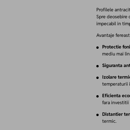
Profilele antrac
Spre deosebire d
impecabil in tim
Avantaje fereast
Protectie fon
mediu mai lini
Siguranta ant
Izolare term
temperaturii i
Eficienta ec
fara investitii
Distantier t
termic.