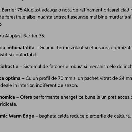
it Barrier 75 Aluplast adauga o nota de rafinament oricarei cladir
e ferestrele albe, nuanta antracit ascunde mai bine murdaria si
p.
ra Aluplast Barrier 75:
ica imbunatatita
– Geamul termoizolant si etansarea optimizata
stit si confortabil.
iefractie
– Sistemul de feronerie robust si mecanismele de inch
ica optima
– Cu un profil de 70 mm si un pachet vitrat de 24 mm
deale in interior, indiferent de sezon.
onomica
– Ofera performante energetice bune la un pret accesibi
 ridicate.
ermic Warm Edge
– bagheta calda reduce pierderile de caldura, 