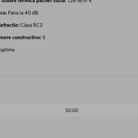
 izolare termica pachet sticla:
1.26 W/m²K*
ica:
Pana la 40 dB
iefractie:
Clasa RC2
mere constructive
:
5
 optima
50.00