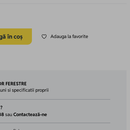
ă în coș
Adauga la favorite
R FERESTRE
i si specificatii proprii
R?
88
sau
Contactează-ne