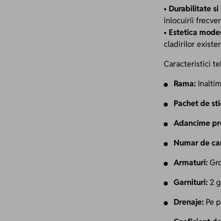
•
Durabilitate si
inlocuirii frecve
•
Estetica mode
cladirilor existe
Caracteristici t
Rama:
Inaltim
Pachet de sti
Adancime pro
Numar de cam
Armaturi:
Gro
Garnituri:
2 g
Drenaje:
Pe pa