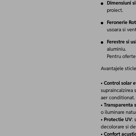
Dimensiuni si
proiect.
Feronerie Ro
usoara si vent
Ferestre si u
aluminiu.
Pentru oferte
Avantajele sticle
•
Control solar e
supraincalzirea s
aer conditionat.
•
Transparenta si
o iluminare natu
•
Protectie UV
: 
decolorare si de
•
Confort acusti