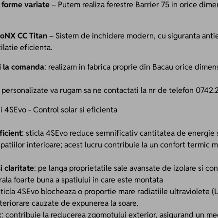
 forme variate
– Putem realiza ferestre Barrier 75 in orice dime
toNX CC Titan
– Sistem de inchidere modern, cu siguranta ant
ilatie eficienta.
si la comanda
: realizam in fabrica proprie din Bacau orice dimens
 personalizate va rugam sa ne contactati la nr de telefon 0742.
i 4SEvo - Control solar si eficienta
ficient
: sticla 4SEvo reduce semnificativ cantitatea de energie 
patiilor interioare; acest lucru contribuie la un confort termic mai
 claritate
: pe langa proprietatile sale avansate de izolare si cont
rala foarte buna a spatiului in care este montata
sticla 4SEvo blocheaza o proportie mare radiatiile ultraviolete (
teriorare cauzate de expunerea la soare.
c
: contribuie la reducerea zgomotului exterior, asigurand un mediu