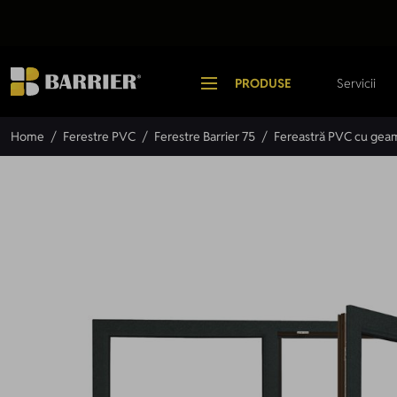
Mergi la Conținut
PRODUSE
Servicii
Home
/
Ferestre PVC
/
Ferestre Barrier 75
/
Fereastră PVC cu geam 