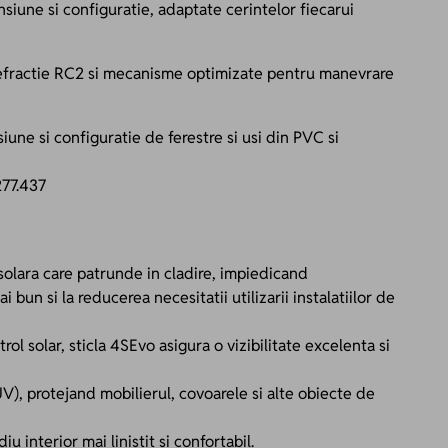
nsiune si configuratie, adaptate cerintelor fiecarui
iefractie RC2 si mecanisme optimizate pentru manevrare
iune si configuratie de ferestre si usi din PVC si
277.437
solara care patrunde in cladire, impiedicand
 bun si la reducerea necesitatii utilizarii instalatiilor de
rol solar, sticla 4SEvo asigura o vizibilitate excelenta si
UV), protejand mobilierul, covoarele si alte obiecte de
 interior mai linistit si confortabil.