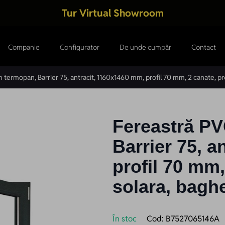
Tur Virtual Showroom
Companie
Configurator
De unde cumpăr
Contact
termopan, Barrier 75, antracit, 1160x1460 mm, profil 70 mm, 2 canate, p
Fereastră P
Barrier 75, a
profil 70 mm,
solara, bagh
În stoc
Cod:
B7527065146A