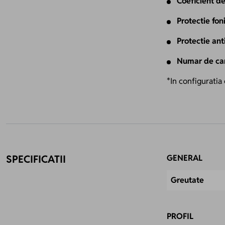
Coeficient de
Protectie fon
Protectie ant
Numar
de ca
*In configuratia
SPECIFICATII
GENERAL
Greutate
PROFIL