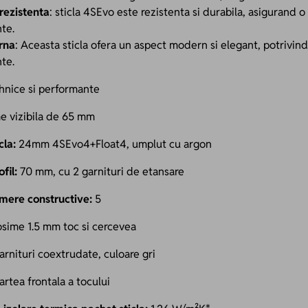
 rezistenta
: sticla 4SEvo este rezistenta si durabila, asigurand
nte.
rna
: Aceasta sticla ofera un aspect modern si elegant, potrivindu-
nte.
ehnice si performante
e vizibila de 65 mm
cla:
24mm 4SEvo4+Float4, umplut cu argon
fil:
70 mm, cu 2 garnituri de etansare
ere constructive:
5
sime 1.5 mm toc si cercevea
arnituri coextrudate, culoare gri
rtea frontala a tocului