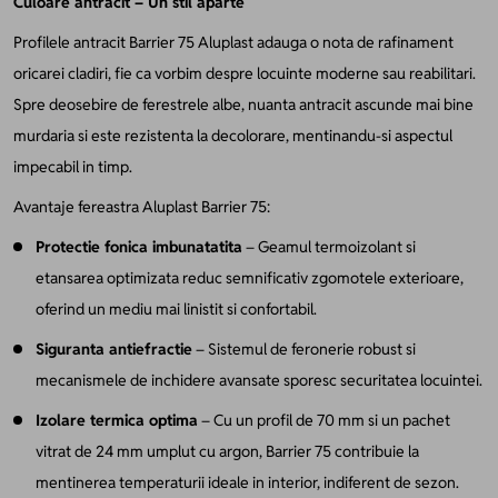
Culoare antracit – Un stil aparte
Profilele antracit Barrier 75 Aluplast adauga o nota de rafinament
oricarei cladiri, fie ca vorbim despre locuinte moderne sau reabilitari.
Spre deosebire de ferestrele albe, nuanta antracit ascunde mai bine
murdaria si este rezistenta la decolorare, mentinandu-si aspectul
impecabil in timp.
Avantaje fereastra Aluplast Barrier 75:
Protectie fonica imbunatatita
– Geamul termoizolant si
etansarea optimizata reduc semnificativ zgomotele exterioare,
oferind un mediu mai linistit si confortabil.
Siguranta antiefractie
– Sistemul de feronerie robust si
mecanismele de inchidere avansate sporesc securitatea locuintei.
Izolare termica optima
– Cu un profil de 70 mm si un pachet
vitrat de 24 mm umplut cu argon, Barrier 75 contribuie la
mentinerea temperaturii ideale in interior, indiferent de sezon.