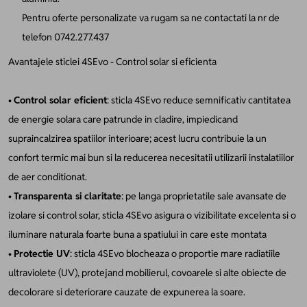
Pentru oferte personalizate va rugam sa ne contactati la nr de
telefon 0742.277.437
Avantajele sticlei 4SEvo - Control solar si eficienta
•
Control solar eficient
: sticla 4SEvo reduce semnificativ cantitatea
de energie solara care patrunde in cladire, impiedicand
supraincalzirea spatiilor interioare; acest lucru contribuie la un
confort termic mai bun si la reducerea necesitatii utilizarii instalatiilor
de aer conditionat.
•
Transparenta si claritate
: pe langa proprietatile sale avansate de
izolare si control solar, sticla 4SEvo asigura o vizibilitate excelenta si o
iluminare naturala foarte buna a spatiului in care este montata
•
Protectie UV
: sticla 4SEvo blocheaza o proportie mare radiatiile
ultraviolete (UV), protejand mobilierul, covoarele si alte obiecte de
decolorare si deteriorare cauzate de expunerea la soare.