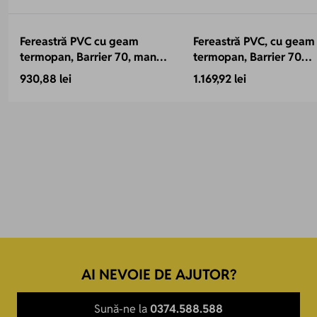
Fereastră PVC cu geam
Fereastră PVC, cu geam
termopan, Barrier 70, maner
termopan, Barrier 70
Toulon, 860x1160 mm, profil
antracit, 860x1160 mm,
930,88 lei
1.169,92 lei
70 mm, sticlă protecție
protectie solara, baghe
termică, 5 camere, 2
Warm Edge, 5 camere, 
garnituri
garnituri
AI NEVOIE DE AJUTOR?
Sună-ne la
0374.588.588