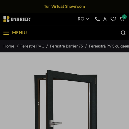
Mergi la Conținut
Tur Virtual Showroom
0
RO
MENIU
Home
/
Ferestre PVC
/
Ferestre Barrier 75
/
Fereastră PVC cu geam