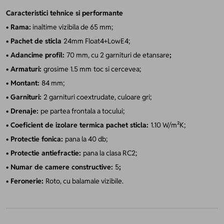
Caracteristici tehnice si performante
• Rama:
inaltime vizibila de 65 mm;
• Pachet de sticla
24mm Float4+LowE4;
• Adancime profil:
70 mm, cu 2 garnituri de etansare
;
• Armaturi:
grosime 1.5 mm
toc si cercevea;
• Montant:
84 mm;
• Garnituri:
2 garnituri coextrudate, culoare gri;
• Drenaje:
pe partea frontala a tocului;
• Coeficient de izolare termica pachet sticla:
1.10 W/m²K;
• Protectie fonica:
pana la 40 db;
• Protectie antiefractie:
pana la clasa RC2;
• Numar de camere constructive:
5
;
• Feronerie:
Roto, cu balamale vizibile.