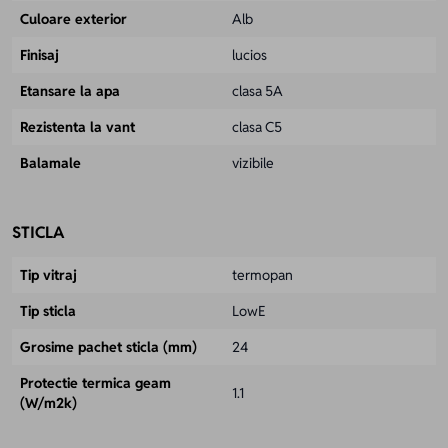
Culoare exterior
Alb
Finisaj
lucios
Etansare la apa
clasa 5A
Rezistenta la vant
clasa C5
Balamale
vizibile
STICLA
Tip vitraj
termopan
Tip sticla
LowE
Grosime pachet sticla (mm)
24
Protectie termica geam
1.1
(W/m2k)