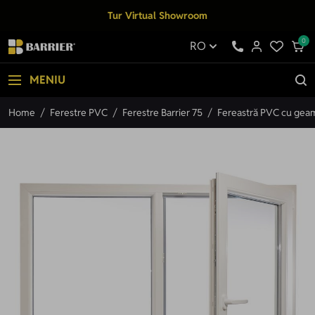
Mergi la Conținut
Tur Virtual Showroom
0
RO
MENIU
Home
/
Ferestre PVC
/
Ferestre Barrier 75
/
Fereastră PVC cu geam 