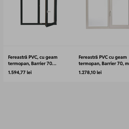
Fereastră PVC, cu geam
Fereastră PVC cu geam
termopan, Barrier 70
termopan, Barrier 70, 
antracit, 1460x1160 mm, 2
Toulon,1460x1160 mm, p
1.594,77 lei
1.278,10 lei
canate, protectie solara,
70 mm, 2 canate, sticlă
bagheta Warm Edge, 5
4LowE, 5 camere
camere, 2 garnituri