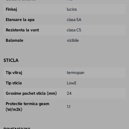
Finisaj
lucios
Etansare la apa
clasa 5A
Rezistenta la vant
clasa C5
Balamale
vizibile
STICLA
Tip vitraj
termopan
Tip sticla
LowE
Grosime pachet sticla (mm)
24
Protectie termica geam
1.1
(W/m2k)