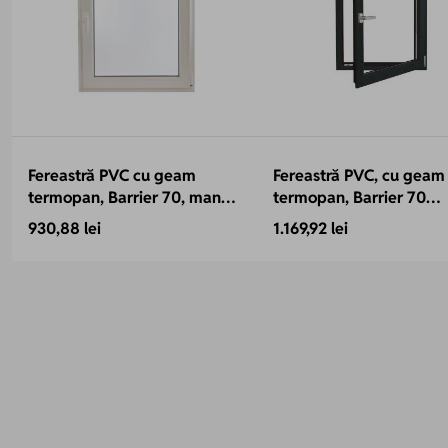
Fereastră PVC cu geam
Fereastră PVC, cu geam
termopan, Barrier 70, maner
termopan, Barrier 70
Toulon, 860x1160 mm, profil
antracit, 860x1160 mm,
930,88 lei
1.169,92 lei
70 mm, sticlă protecție
protectie solara, baghe
termică, 5 camere, 2
Warm Edge, 5 camere, 
garnituri
garnituri