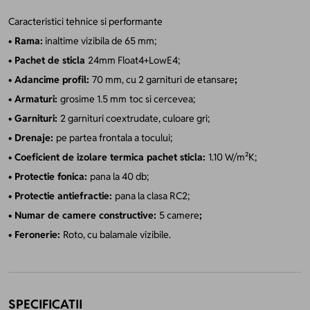
Caracteristici tehnice si performante
• Rama:
inaltime vizibila de 65 mm;
• Pachet de sticla
24mm Float4+LowE4;
• Adancime profil:
70 mm, cu 2 garnituri de etansare
;
• Armaturi:
grosime 1.5 mm
toc si cercevea;
• Garnituri:
2 garnituri coextrudate, culoare gri;
• Drenaje:
pe partea frontala a tocului;
• Coeficient de izolare termica pachet sticla:
1.10 W/m²K;
• Protectie fonica:
pana la 40 db;
• Protectie antiefractie:
pana la clasa RC2;
• Numar de camere constructive:
5 camere
;
• Feronerie:
Roto, cu balamale vizibile.
SPECIFICATII