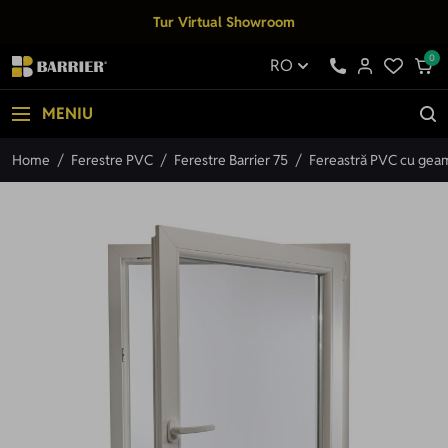
Mergi la Conținut
Tur Virtual Showroom
0
RO
MENIU
Home
/
Ferestre PVC
/
Ferestre Barrier 75
/
Fereastră PVC cu geam 