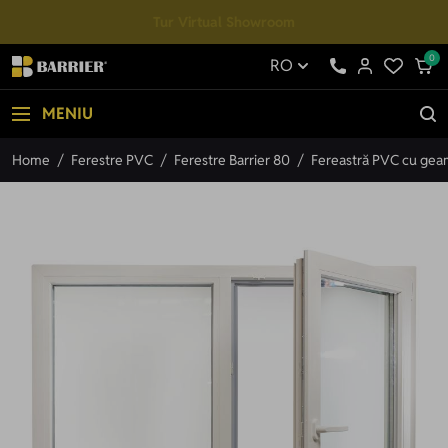
Mergi la Conținut
Tur Virtual Showroom
0
RO
MENIU
Home
/
Ferestre PVC
/
Ferestre Barrier 80
/
Fereastră PVC cu geam 