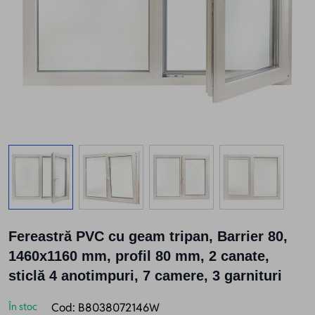
View larger image
View larger image
View larger image
View larger
Fereastră PVC cu geam tripan, Barrier 80,
1460x1160 mm, profil 80 mm, 2 canate,
sticlă 4 anotimpuri, 7 camere, 3 garnituri
În stoc
Cod:
B8038072146W