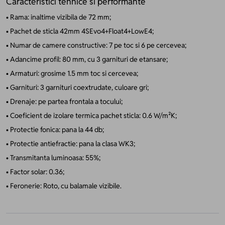
Caracteristici tehnice si performante
• Rama: inaltime vizibila de 72 mm;
• Pachet de sticla 42mm 4SEvo4+Float4+LowE4;
• Numar de camere constructive: 7 pe toc si 6 pe cercevea;
• Adancime profil: 80 mm, cu 3 garnituri de etansare;
• Armaturi: grosime 1.5 mm toc si cercevea;
• Garnituri: 3 garnituri coextrudate, culoare gri;
• Drenaje: pe partea frontala a tocului;
• Coeficient de izolare termica pachet sticla: 0.6 W/m²K;
• Protectie fonica: pana la 44 db;
• Protectie antiefractie: pana la clasa WK3;
• Transmitanta luminoasa: 55%;
• Factor solar: 0.36;
• Feronerie: Roto, cu balamale vizibile.