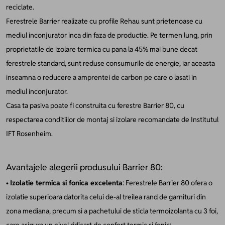
reciclate.
Ferestrele Barrier realizate cu profile Rehau sunt prietenoase cu
mediul inconjurator inca din faza de productie. Pe termen lung, prin
proprietatile de izolare termica cu pana la 45% mai bune decat
ferestrele standard, sunt reduse consumurile de energie, iar aceasta
inseamna o reducere a amprentei de carbon pe care o lasati in
mediul inconjurator.
Casa ta pasiva poate fi construita cu ferestre Barrier 80, cu
respectarea conditiilor de montaj si izolare recomandate de Institutul
IFT Rosenheim.
Avantajele alegerii produsului Barrier 80:
•
Izolatie termica si fonica excelenta
: Ferestrele Barrier 80 ofera o
izolatie superioara datorita celui de-al treilea rand de garnituri din
zona mediana, precum si a pachetului de sticla termoizolanta cu 3 foi,
care asigura un nivel ridicart de confort termic si fonic;