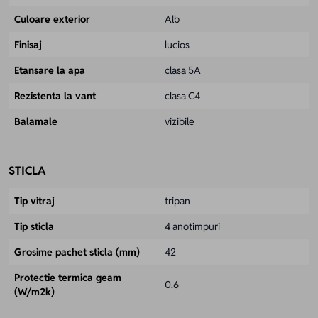
Culoare exterior
Alb
Finisaj
lucios
Etansare la apa
clasa 5A
Rezistenta la vant
clasa C4
Balamale
vizibile
STICLA
Tip vitraj
tripan
Tip sticla
4 anotimpuri
Grosime pachet sticla (mm)
42
Protectie termica geam
0.6
(W/m2k)