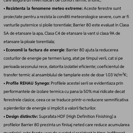
•
Rezistenta la fenomene meteo extreme:
Aceste ferestre sunt
proiectate pentru a rezista la conditii meteorologice severe, cum ar fi
vanturile puternice si ploile torentiale; Barrier 80 este evaluat in Clasa
5A de etansare la apa, Clasa C4 de etansare la vant si clasa 9A de
etansare la ploaie torentiala;
•
Economii la factura de energie
: Barrier 80 ajuta la reducerea
costurilor de energie pe termen lung, atat pe timpul verii, cat si pe
perioada sezonului rece, datorita izolatiei eficiente; coeficientul de
transfer termic al ansamblului de tamplarie este de doar 1.03 W/m²K;
•
Profile REHAU Synego
: Profilele acestei serii se evidentiaza prin
performantele de izolare termica cu pana la 50% mai ridicate decat
ferestrele clasice, ceea ce se traduce printr-o reducere semnificativa
a pierderilor de energie si implicit a valorii facturilor.
•
Design distinctiv:
Suprafata HDF (High Definition Finishing) a
profilelor Barrier 80 prezinta un finisaj neted care reduce acumularea
murdariei, este foarte usor de curatat si rezistent in timp, indiferent