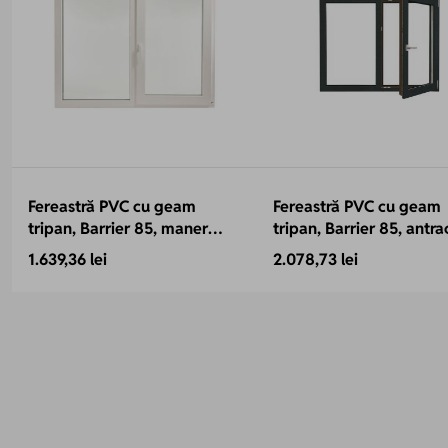
Fereastră PVC cu geam
Fereastră PVC cu geam
tripan, Barrier 85, maner
tripan, Barrier 85, antrac
Toulon, 1460x1160 mm, profil
1460x1160 mm, 2 canat
1.639,36 lei
2.078,73 lei
85 mm, 2 canate, sticlă 44
sticlă 44 mm 4SEvo4 +
mm, 4 anotimpuri, 7 camere,
Float4 + LowE4, 7 came
3 garnituri