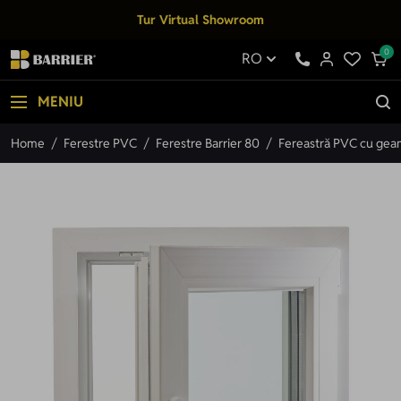
Mergi la Conținut
Tur Virtual Showroom
0
RO
MENIU
Home
/
Ferestre PVC
/
Ferestre Barrier 80
/
Fereastră PVC cu geam