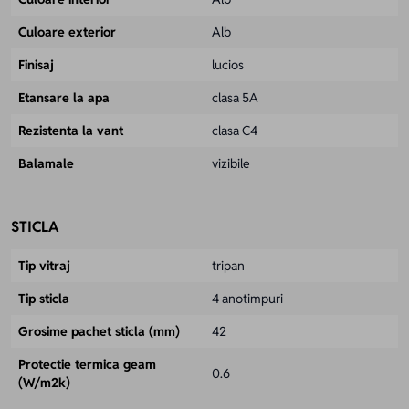
Culoare exterior
Alb
Finisaj
lucios
Etansare la apa
clasa 5A
Rezistenta la vant
clasa C4
Balamale
vizibile
STICLA
Tip vitraj
tripan
Tip sticla
4 anotimpuri
Grosime pachet sticla (mm)
42
Protectie termica geam
0.6
(W/m2k)