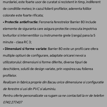
murdariei, este foarte usor de curatat si rezistent in timp, indiferent
de conditiile meteo; in cazul folierii profilelor, aderenta foliilor
colorate este foarte rificata;
•
Protectie antiefractie:
Feroneria ferestrelor Barrier 80 include
elemente de siguranta care asigura protectie crescuta impotriva
loviturilor si interventiilor cu instrumente grele (ranga) pana la 5
minute - clasa RC 3;
•
Dimensiuni si forme variate
: Barrier 80 este un profil care ofera
multiple optiuni de configurare, adaptate oricarei nevoi a
utilizatorului: dimensiuni si forme diferite, diverse tipuri de
deschidere, solutii de design variate, prin vopsirea sau folierea
profilelor.
Realizam in fabrica proprie din Bacau orice dimensiune si configuratie
de ferestre si usi din PVC si aluminiu.
Pentru oferte personalizate va rugam sa ne contactati la nr de telefon
0742.277.437