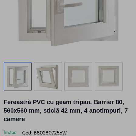
View larger image
View larger image
View larger image
View larger
Fereastră PVC cu geam tripan, Barrier 80,
560x560 mm, sticlă 42 mm, 4 anotimpuri, 7
camere
În stoc
Cod:
B802807256W