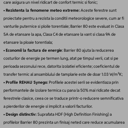
care asigura un nivel ridicart de confort termic si fonic;
•
Rezistenta la fenomene meteo extreme:
Aceste ferestre sunt
proiectate pentru a rezista la conditii meteorologice severe, cum ar fi
vanturile puternice si ploile torentiale; Barrier 80 este evaluat in Clasa
5A de etansare la apa, Clasa C4 de etansare la vant si clasa 9A de
etansare la ploaie torentiala;
•
Economii la factura de energie
: Barrier 80 ajuta la reducerea
costurilor de energie pe termen lung, atat pe timpul verii, cat si pe
perioada sezonului rece, datorita izolatiei eficiente; coeficientul de
transfer termic al ansamblului de tamplarie este de doar 1.03 W/m²K;
•
Profile REHAU Synego
: Profilele acestei serii se evidentiaza prin
performantele de izolare termica cu pana la 50% mai ridicate decat
ferestrele clasice, ceea ce se traduce printr-o reducere semnificativa
a pierderilor de energie si implicit a valorii facturilor.
•
Design distinctiv:
Suprafata HDF (High Definition Finishing) a
profilelor Barrier 80 prezinta un finisaj neted care reduce acumularea