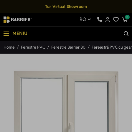
Mergi la Conținut
Tur Virtual Showroom
0
RO
MENIU
Home
/
Ferestre PVC
/
Ferestre Barrier 80
/
Fereastră PVC cu geam 