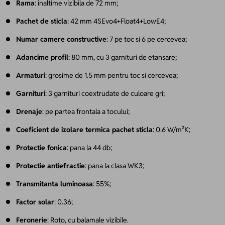
Rama
: inaltime vizibila de 72 mm;
Pachet de sticla
: 42 mm 4SEvo4+Float4+LowE4;
Numar camere constructive
: 7 pe toc si 6 pe cercevea;
Adancime profil
: 80 mm, cu 3 garnituri de etansare;
Armaturi
: grosime de 1.5 mm pentru toc si cercevea;
Garnituri
: 3 garnituri coextrudate de culoare gri;
Drenaje
: pe partea frontala a tocului;
Coeficient de izolare termica pachet sticla
: 0.6 W/m²K;
Protectie fonica
: pana la 44 db;
Protectie antiefractie
: pana la clasa WK3;
Transmitanta luminoasa
: 55%;
Factor solar
: 0.36;
Feronerie
: Roto, cu balamale vizibile.