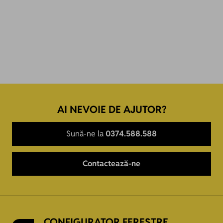
3 garnituri
oscilobatant dreapta, 7
camere, 3 garnituri
AI NEVOIE DE AJUTOR?
Sună-ne la
0374.588.588
Contactează-ne
CONFIGURATOR FERESTRE