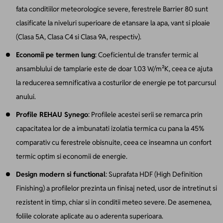
fata conditiilor meteorologice severe, ferestrele Barrier 80 sunt
clasificate la niveluri superioare de etansare la apa, vant si ploaie
(Clasa 5A, Clasa C4 si Clasa 9A, respectiv).
Economii pe termen lung
: Coeficientul de transfer termic al
ansamblului de tamplarie este de doar 1.03 W/m²K, ceea ce ajuta
la reducerea semnificativa a costurilor de energie pe tot parcursul
anului.
Profile REHAU Synego
: Profilele acestei serii se remarca prin
capacitatea lor de a imbunatati izolatia termica cu pana la 45%
comparativ cu ferestrele obisnuite, ceea ce inseamna un confort
termic optim si economii de energie.
Design modern si functional
: Suprafata HDF (High Definition
Finishing) a profilelor prezinta un finisaj neted, usor de intretinut si
rezistent in timp, chiar si in conditii meteo severe. De asemenea,
foliile colorate aplicate au o aderenta superioara.