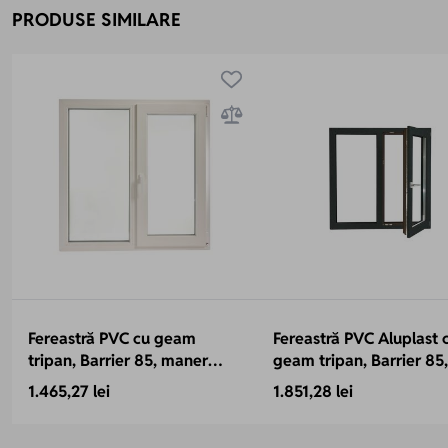
PRODUSE SIMILARE
Fereastră PVC cu geam
Fereastră PVC Aluplast 
tripan, Barrier 85, maner
geam tripan, Barrier 85,
Toulon, 1160x1160 mm, profil
antracit, 1160x1160 mm,
1.465,27 lei
1.851,28 lei
85 mm, 2 canate, sticlă 44
canate, sticlă 44 mm 4
mm, 4 anotimpuri, 7 camere,
+ Float4 + LowE4,