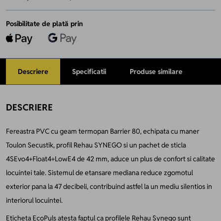
Posibilitate de plată prin
Descriere
Specificatii
Produse similare
DESCRIERE
Fereastra PVC cu geam termopan Barrier 80, echipata cu maner
Toulon Secustik, profil Rehau SYNEGO si un pachet de sticla
4SEvo4+Float4+LowE4 de 42 mm, aduce un plus de confort si calitate
locuintei tale. Sistemul de etansare mediana reduce zgomotul
exterior pana la 47 decibeli, contribuind astfel la un mediu silentios in
interiorul locuintei.
Eticheta EcoPuls atesta faptul ca profilele Rehau Synego sunt