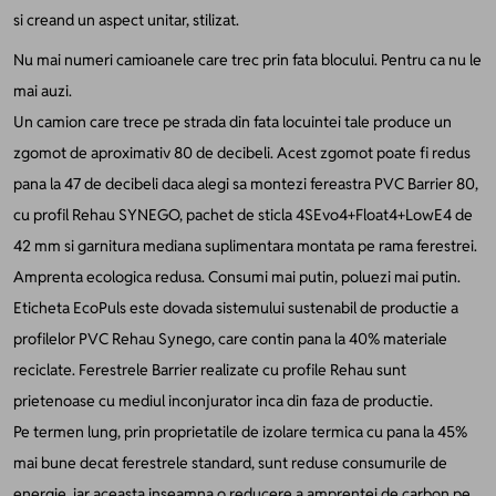
si creand un aspect unitar, stilizat.
Nu mai numeri camioanele care trec prin fata blocului. Pentru ca nu le
mai auzi.
Un camion care trece pe strada din fata locuintei tale produce un
zgomot de aproximativ 80 de decibeli. Acest zgomot poate fi redus
pana la 47 de decibeli daca alegi sa montezi fereastra PVC Barrier 80,
cu profil Rehau SYNEGO, pachet de sticla 4SEvo4+Float4+LowE4 de
42 mm si garnitura mediana suplimentara montata pe rama ferestrei.
Amprenta ecologica redusa. Consumi mai putin, poluezi mai putin.
Eticheta EcoPuls este dovada sistemului sustenabil de productie a
profilelor PVC Rehau Synego, care contin pana la 40% materiale
reciclate. Ferestrele Barrier realizate cu profile Rehau sunt
prietenoase cu mediul inconjurator inca din faza de productie.
Pe termen lung, prin proprietatile de izolare termica cu pana la 45%
mai bune decat ferestrele standard, sunt reduse consumurile de
energie, iar aceasta inseamna o reducere a amprentei de carbon pe