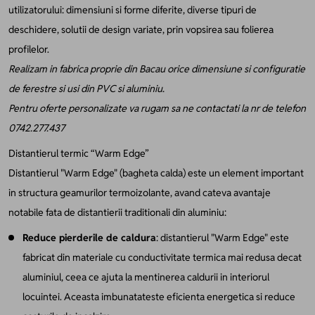
utilizatorului: dimensiuni si forme diferite, diverse tipuri de
deschidere, solutii de design variate, prin vopsirea sau folierea
profilelor.
Realizam in fabrica proprie din Bacau orice dimensiune si configuratie
de ferestre si usi din PVC si aluminiu.
Pentru oferte personalizate va rugam sa ne contactati la nr de telefon
0742.277.437
Distantierul termic “Warm Edge”
Distantierul "Warm Edge" (bagheta calda) este un element important
in structura geamurilor termoizolante, avand cateva avantaje
notabile fata de distantierii traditionali din aluminiu:
Reduce pierderile de caldura
: distantierul "Warm Edge" este
fabricat din materiale cu conductivitate termica mai redusa decat
aluminiul, ceea ce ajuta la mentinerea caldurii in interiorul
locuintei. Aceasta imbunatateste eficienta energetica si reduce