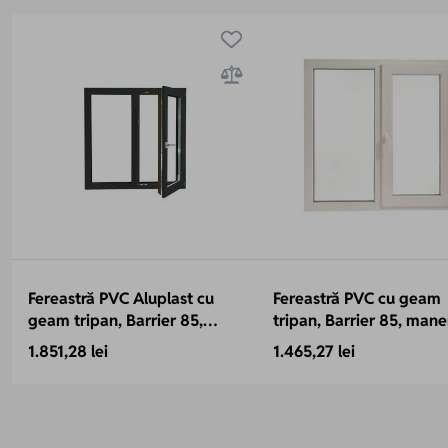
Fereastră PVC Aluplast cu
Fereastră PVC cu geam
geam tripan, Barrier 85,
tripan, Barrier 85, mane
antracit, 1160x1160 mm, 2
Toulon, 1160x1160 mm, p
1.851,28 lei
1.465,27 lei
canate, sticlă 44 mm 4SEvo4
85 mm, 2 canate, sticlă
+ Float4 + LowE4,
mm, 4 anotimpuri, 7 ca
oscilobatant dreapta, 7
3 garnituri
camere, 3 garnituri