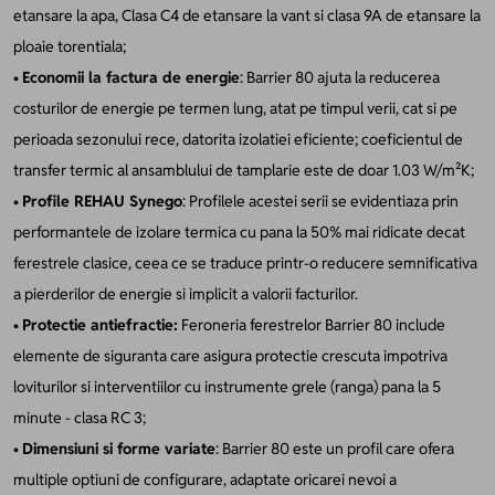
etansare la apa, Clasa C4 de etansare la vant si clasa 9A de etansare la
ploaie torentiala;
•
Economii la factura de energie
: Barrier 80 ajuta la reducerea
costurilor de energie pe termen lung, atat pe timpul verii, cat si pe
perioada sezonului rece, datorita izolatiei eficiente; coeficientul de
transfer termic al ansamblului de tamplarie este de doar 1.03 W/m²K;
•
Profile REHAU Synego
: Profilele acestei serii se evidentiaza prin
performantele de izolare termica cu pana la 50% mai ridicate decat
ferestrele clasice, ceea ce se traduce printr-o reducere semnificativa
a pierderilor de energie si implicit a valorii facturilor.
•
Protectie antiefractie:
Feroneria ferestrelor Barrier 80 include
elemente de siguranta care asigura protectie crescuta impotriva
loviturilor si interventiilor cu instrumente grele (ranga) pana la 5
minute - clasa RC 3;
•
Dimensiuni si forme variate
: Barrier 80 este un profil care ofera
multiple optiuni de configurare, adaptate oricarei nevoi a