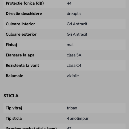
Protectie fonica (dB)
44
Directie deschidere
dreapta
Culoare interior
Gri Antracit
Culoare exterior
Gri Antracit
Finisaj
mat
Etansare la apa
clasa 5A
Rezistenta la vant
clasa C4
Balamale
vizibile
STICLA
Tip vitraj
tripan
Tip sticla
4 anotimpuri
Grosime pachet sticla (mm)
42