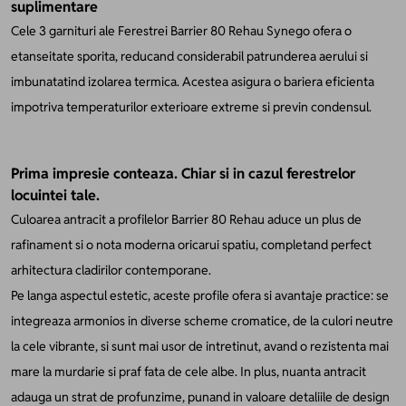
suplimentare
Cele 3 garnituri ale Ferestrei Barrier 80 Rehau Synego ofera o
etanseitate sporita, reducand considerabil patrunderea aerului si
imbunatatind izolarea termica. Acestea asigura o bariera eficienta
impotriva temperaturilor exterioare extreme si previn condensul.
Prima impresie conteaza. Chiar si in cazul ferestrelor
locuintei tale.
Culoarea antracit a profilelor Barrier 80 Rehau aduce un plus de
rafinament si o nota moderna oricarui spatiu, completand perfect
arhitectura cladirilor contemporane.
Pe langa aspectul estetic, aceste profile ofera si avantaje practice: se
integreaza armonios in diverse scheme cromatice, de la culori neutre
la cele vibrante, si sunt mai usor de intretinut, avand o rezistenta mai
mare la murdarie si praf fata de cele albe. In plus, nuanta antracit
adauga un strat de profunzime, punand in valoare detaliile de design