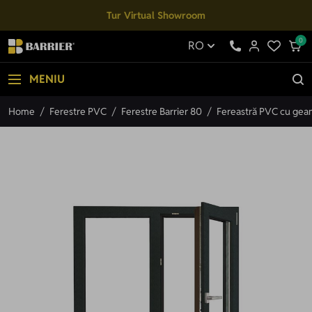
Mergi la Conținut
Tur Virtual Showroom
0
RO
MENIU
Home
/
Ferestre PVC
/
Ferestre Barrier 80
/
Fereastră PVC cu geam 