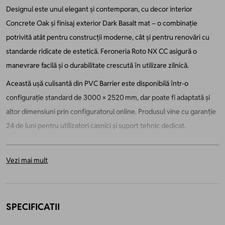
Designul este unul elegant și contemporan, cu decor interior
Concrete Oak și finisaj exterior Dark Basalt mat – o combinație
potrivită atât pentru construcții moderne, cât și pentru renovări cu
standarde ridicate de estetică. Feroneria Roto NX CC asigură o
manevrare facilă și o durabilitate crescută în utilizare zilnică.
Această ușă culisantă din PVC Barrier este disponibilă într-o
configurație standard de 3000 × 2520 mm, dar poate fi adaptată și
altor dimensiuni prin configuratorul online. Produsul vine cu garanție
24 de luni pentru utilizatori casnici și suport tehnic dedicat.
Vezi mai mult
SPECIFICATII