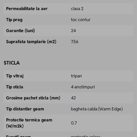
Permeabilitate la aer
clasa 2
Tip prag
toc contur
Garantie (luni)
24
Suprafata tamplarie (m2)
7.56
STICLA
Tip vitraj
tripan
Tip sticla
4 anotimpuri
Grosime pachet sticla (mm)
42
Tip distantier geam
bagheta calda (Warm Edge)
Protectie termica geam
0.7
(W/m2k)
Functii geam
protectie solara