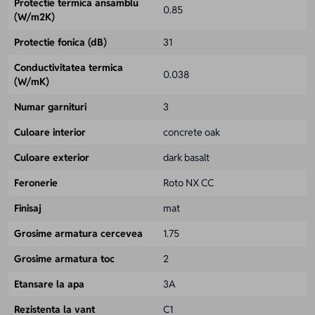
Protectie termica ansamblu
0.85
(W/m2K)
Protectie fonica (dB)
31
Conductivitatea termica
0.038
(W/mK)
Numar garnituri
3
Culoare interior
concrete oak
Culoare exterior
dark basalt
Feronerie
Roto NX CC
Finisaj
mat
Grosime armatura cercevea
1.75
Grosime armatura toc
2
Etansare la apa
3A
Rezistenta la vant
C1