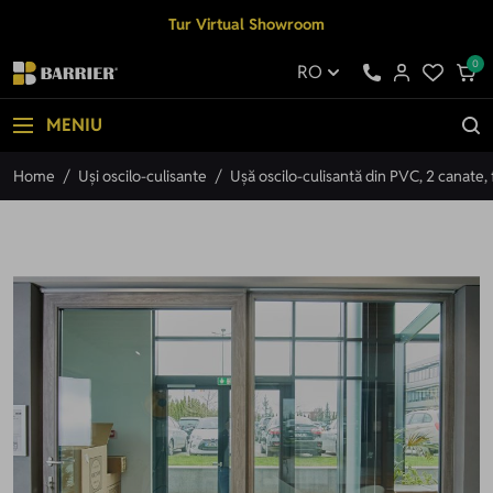
Mergi la Conținut
Tur Virtual Showroom
0
RO
MENIU
Home
/
Uși oscilo-culisante
/
Ușă oscilo-culisantă din PVC, 2 canate,