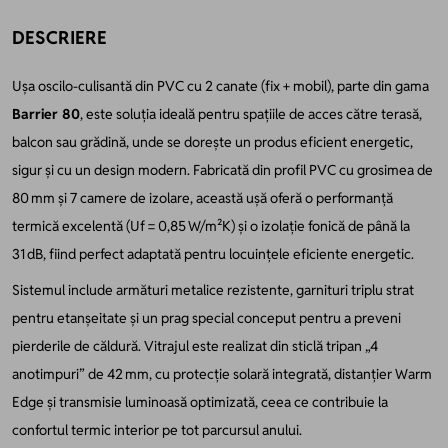
DESCRIERE
Ușa oscilo-culisantă din PVC cu 2 canate (fix + mobil), parte din gama
Barrier 80
, este soluția ideală pentru spațiile de acces către terasă,
balcon sau grădină, unde se dorește un produs eficient energetic,
sigur și cu un design modern. Fabricată din profil PVC cu grosimea de
80 mm și 7 camere de izolare, această ușă oferă o performanță
termică excelentă (Uf = 0,85 W/m²K) și o izolație fonică de până la
31 dB, fiind perfect adaptată pentru locuințele eficiente energetic.
Sistemul include armături metalice rezistente, garnituri triplu strat
pentru etanșeitate și un prag special conceput pentru a preveni
pierderile de căldură. Vitrajul este realizat din sticlă tripan „4
anotimpuri” de 42 mm, cu protecție solară integrată, distanțier Warm
Edge și transmisie luminoasă optimizată, ceea ce contribuie la
confortul termic interior pe tot parcursul anului.