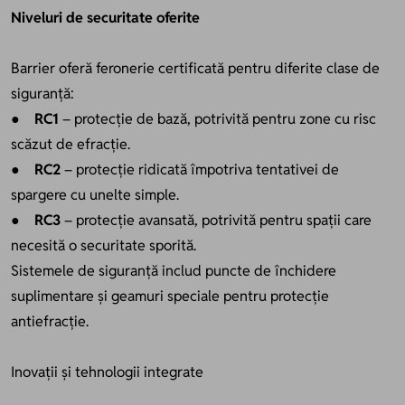
Niveluri de securitate oferite
Barrier oferă feronerie certificată pentru diferite clase de
siguranță:
●
RC1
– protecție de bază, potrivită pentru zone cu risc
scăzut de efracție.
●
RC2
– protecție ridicată împotriva tentativei de
spargere cu unelte simple.
●
RC3
– protecție avansată, potrivită pentru spații care
necesită o securitate sporită.
Sistemele de siguranță includ puncte de închidere
suplimentare și geamuri speciale pentru protecție
antiefracție.
Inovații și tehnologii integrate