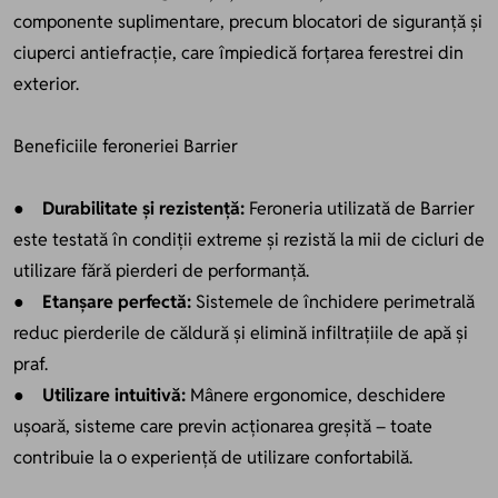
componente suplimentare, precum blocatori de siguranță și
ciuperci antiefracție, care împiedică forțarea ferestrei din
exterior.
Beneficiile feroneriei Barrier
●
Durabilitate și rezistență:
Feroneria utilizată de Barrier
este testată în condiții extreme și rezistă la mii de cicluri de
utilizare fără pierderi de performanță.
●
Etanșare perfectă:
Sistemele de închidere perimetrală
reduc pierderile de căldură și elimină infiltrațiile de apă și
praf.
●
Utilizare intuitivă:
Mânere ergonomice, deschidere
ușoară, sisteme care previn acționarea greșită – toate
contribuie la o experiență de utilizare confortabilă.