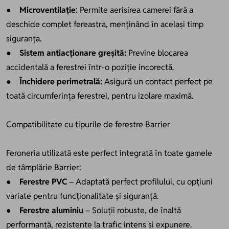
●
Microventilație
: Permite aerisirea camerei fără a
deschide complet fereastra, menținând în același timp
siguranța.
●
Sistem antiacționare greșită:
Previne blocarea
accidentală a ferestrei într-o poziție incorectă.
●
Închidere perimetrală:
Asigură un contact perfect pe
toată circumferința ferestrei, pentru izolare maximă.
Compatibilitate cu tipurile de ferestre Barrier
Feroneria utilizată este perfect integrată în toate gamele
de tâmplărie Barrier:
●
Ferestre PVC
– Adaptată perfect profilului, cu opțiuni
variate pentru funcționalitate și siguranță.
●
Ferestre aluminiu
– Soluții robuste, de înaltă
performanță, rezistente la trafic intens și expunere.