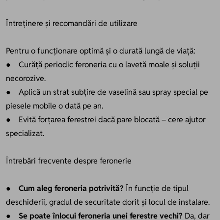
Întreținere și recomandări de utilizare
Pentru o funcționare optimă și o durată lungă de viață:
● Curăță periodic feroneria cu o lavetă moale și soluții
necorozive.
● Aplică un strat subțire de vaselină sau spray special pe
piesele mobile o dată pe an.
● Evită forțarea ferestrei dacă pare blocată – cere ajutor
specializat.
Întrebări frecvente despre feronerie
●
Cum aleg feroneria potrivită?
În funcție de tipul
deschiderii, gradul de securitate dorit și locul de instalare.
●
Se poate înlocui feroneria unei ferestre vechi?
Da, dar