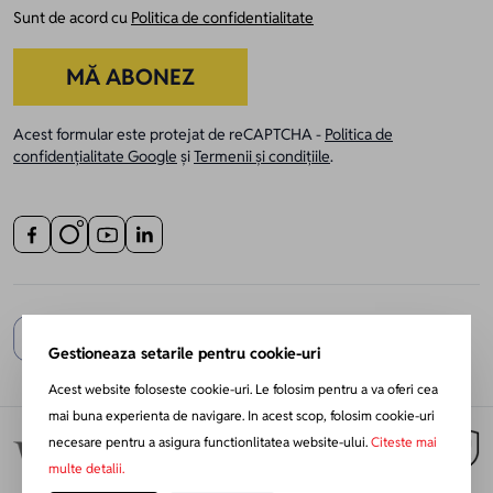
Sunt de acord cu
Politica de confidentialitate
MĂ ABONEZ
Acest formular este protejat de reCAPTCHA -
Politica de
confidențialitate Google
și
Termenii și condițiile
.
Gestioneaza setarile pentru cookie-uri
Acest website foloseste cookie-uri. Le folosim pentru a va oferi cea
mai buna experienta de navigare. In acest scop, folosim cookie-uri
necesare pentru a asigura functionlitatea website-ului.
Citeste mai
multe detalii.