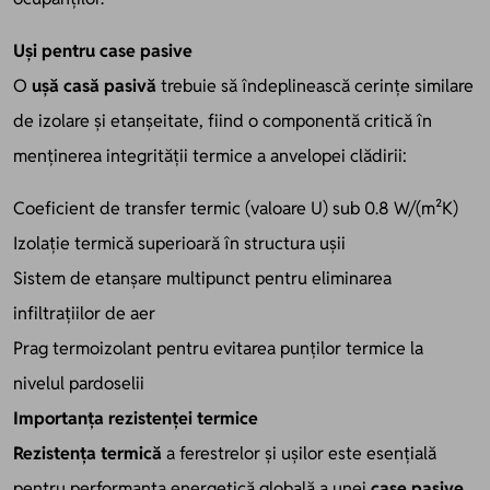
Uși pentru case pasive
O
ușă casă pasivă
trebuie să îndeplinească cerințe similare
de izolare și etanșeitate, fiind o componentă critică în
menținerea integrității termice a anvelopei clădirii:
Coeficient de transfer termic (valoare U) sub 0.8 W/(m²K)
Izolație termică superioară în structura ușii
Sistem de etanșare multipunct pentru eliminarea
infiltrațiilor de aer
Prag termoizolant pentru evitarea punților termice la
nivelul pardoselii
Importanța rezistenței termice
Rezistența termică
a ferestrelor și ușilor este esențială
pentru performanța energetică globală a unei
case pasive
.