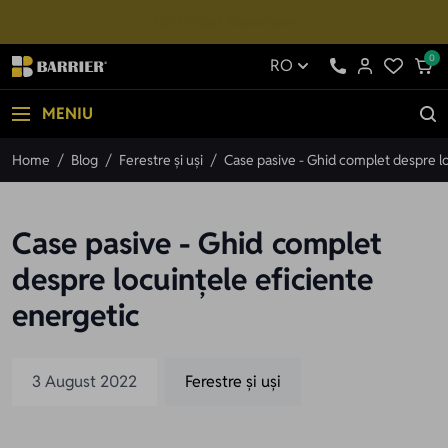
Mergi la Conținut
Tur Virtual Showroom
0
RO
MENIU
Home
/
Blog
/
Ferestre și uși
/
Case pasive - Ghid complet despre lo
Case pasive - Ghid complet
despre locuințele eficiente
energetic
3 August 2022
Ferestre și uși