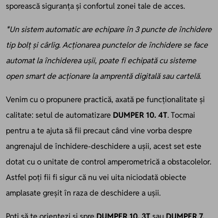
sporească siguranța și confortul zonei tale de acces.
*Un sistem automatic are echipare în 3 puncte de închidere
tip bolț și cârlig. Acționarea punctelor de închidere se face
automat la închiderea ușii, poate fi echipată cu sisteme
open smart de acționare la amprentă digitală sau cartelă.
Venim cu o propunere practică, axată pe funcționalitate și
calitate: setul de automatizare
DUMPER 10. 4T
. Tocmai
pentru a te ajuta să fii precaut când vine vorba despre
angrenajul de închidere-deschidere a ușii, acest set este
dotat cu o unitate de control amperometrică a obstacolelor.
Astfel poți
fii
fi
sigur că nu vei uita niciodată obiecte
amplasate greșit
în raza de deschidere a ușii.
Poți să te orientezi și spre
DUMPER 10. 3T
sau
DUMPER 7.