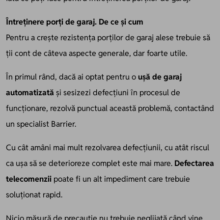
Întreținere
porți
de garaj.
De ce și cum
Pentru a crește rezistența porților de garaj alese trebuie să
ții cont de câteva aspecte generale, dar foarte utile.
În primul rând, dacă ai optat pentru o
ușă de garaj
automatizată
și sesizezi defecțiuni în procesul de
funcționare, rezolvă punctual această problemă, contactând
un specialist Barrier.
Cu cât amâni mai mult rezolvarea defecțiunii, cu atât riscul
ca ușa să se deterioreze complet este mai mare.
Defectarea
telecomenzii
poate fi un alt impediment care trebuie
soluționat rapid.
Nicio măsură de precauție nu trebuie neglijată când vine