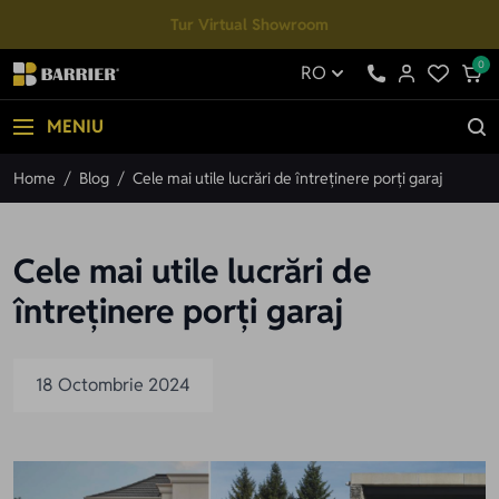
Mergi la Conținut
Tur Virtual Showroom
0
RO
MENIU
Home
/
Blog
/
Cele mai utile lucrări de întreținere porți garaj
Cele mai utile lucrări de
întreținere porți garaj
18 Octombrie 2024