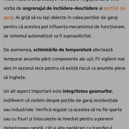
vorba de
angrenajul de închidere-deschidere
al
porților de
garaj
. Ai grijă să nu lași obiecte în calea porților de garaj
pentru că acestea pot influența mecanismul de funcționare,
iar sistemul automatizat va fi suprasolicitat.
De asemenea,
schimbările de temperatură
afectează
temporar anumite părți componente ale ușii. Fii vigilent mai
ales în sezonul rece pentru că există riscul ca anumite piese
să înghețe.
Un alt aspect important este
integritatea geamurilor
,
indiferent că vorbim despre porțile de garaj rezidențiale
sau industriale. Verifică regulat ca acestea să nu fie sparte
sau cu fisuri și înlocuiește-le imediat
pentru a preveni
deteriorarea rapidă, cât și alte neplăceri ca transferul