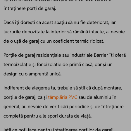
întreținere porți de garaj.
Dacă îți dorești ca acest spațiu să nu fie deteriorat, iar
lucrurile depozitate la interior să rămână intacte, ai nevoie
de o ușă de garaj cu un coeficient termic ridicat.
Porțile
de garaj rezidențiale sau industriale
Barrier
îți oferă
termoizolație și fonoizolație de primă clasă, dar și un
design cu o amprentă unică.
Indiferent de alegerea ta, trebuie să știi că după montare,
porțile
de garaj,
ca și
tâmplăria PVC
sau de aluminiu în
general
, au nevoie de verificări
periodice
și de întreținere
completă
pentru a le spori durata de viață.
Iată ce poți face pentru întreținerea porților
de garaj!