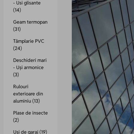
- Usi glisante
(14)
Geam termopan
(31)
Tâmplarie PVC
(24)
Deschideri mari
- Uși armonice
(3)
Rulouri
exterioare din
aluminiu
(13)
Plase de insecte
(2)
Uși de garaj
(19)