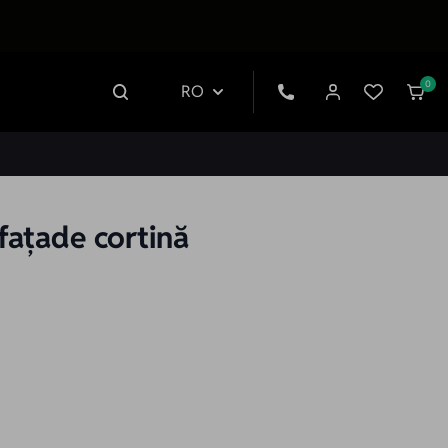
0
RO
 fațade cortină