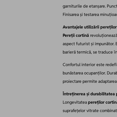
garniturile de etanșare. Punc
Finisarea și testarea minuțioa
Avantajele utilizării perețilo
Pereții cortină
revoluționează 
aspect futurist și impunător. 
barieră termică, se traduce în
Confortul interior este redef
bunăstarea ocupanților. Durabi
proiectare permite adaptarea 
Întreținerea și durabilitatea 
Longevitatea
pereților corti
suprafețelor vitrate combinată