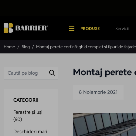
Mergi la Conținut
PRODUSE
Servicii
Home
/
Blog
/
Montaj perete cortină: ghid complet și tipuri de fațade
Montaj perete c
8 Noiembrie 2021
CATEGORII
Ferestre și uși
(60)
Deschideri mari