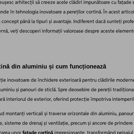
eușesc arhitecții să creeze acele clădiri impunătoare cu fațade s
nde în tehnologia inovatoare a pereților cortină. În acest artic
a concept până la tipuri și avantaje. Indiferent dacă sunteți profe
rnă, veți descoperi informații valoroase despre aceste element
tină din aluminiu și cum funcționează
ție inovatoare de închidere exterioară pentru clădirile modern
uminiu și panouri de sticlă. Spre deosebire de pereții tradiționa
ară interiorul de exterior, oferind protecție împotriva intemperii
 montanți verticali și traverse orizontale din aluminiu, panouri
, sisteme de drenaj și ventilație, precum și ancore de prindere 
izarea unor
fațade cortină
impresionante, transformând peisajul 