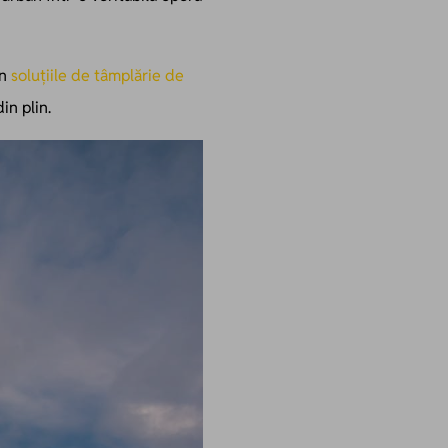
in
soluțiile de tâmplărie de
in plin.