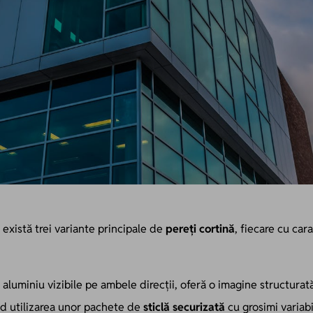
există trei variante principale de
pereți cortină
, fiecare cu cara
 aluminiu vizibile pe ambele direcții, oferă o imagine structurată
d utilizarea unor pachete de
sticlă securizată
cu grosimi variabi