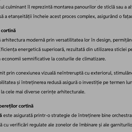
tul culminant îl reprezintă montarea panourilor de sticlă sau a a
să a etanșeității încheie acest proces complex, asigurând o fața
r cortină
arhitectura modernă prin versatilitatea lor în design, permițân
Eficiența energetică superioară, rezultată din utilizarea sticlei p
 economii semnificative la costurile de climatizare.
init prin conexiunea vizuală neîntreruptă cu exteriorul, stimulân
litatea și întreținerea redusă asigură o investiție pe termen lung
la cele mai diverse cerințe arhitecturale.
pereților cortină
nă
este asigurată printr-o strategie de întreținere bine orchestra
 cu verificări regulate ale zonelor de îmbinare și ale garnituri