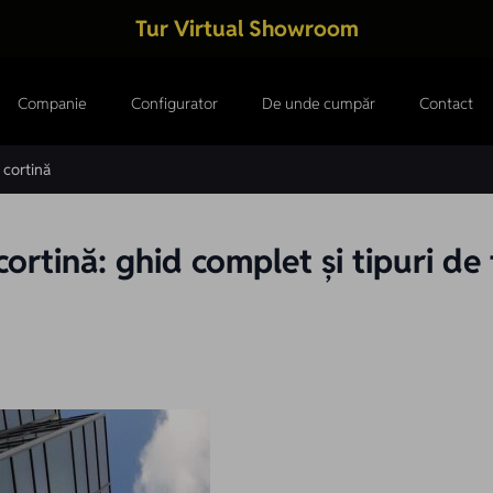
Tur Virtual Showroom
Companie
Configurator
De unde cumpăr
Contact
 cortină
ortină: ghid complet și tipuri de