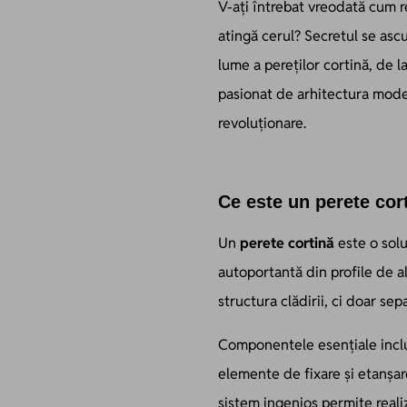
V-ați întrebat vreodată cum r
atingă cerul? Secretul se ascu
lume a pereților cortină, de l
pasionat de arhitectura mode
revoluționare.
Ce este un perete cor
Un
perete cortină
este o solu
autoportantă din profile de al
structura clădirii, ci doar sep
Componentele esențiale includ
elemente de fixare și etanșare
sistem ingenios permite real