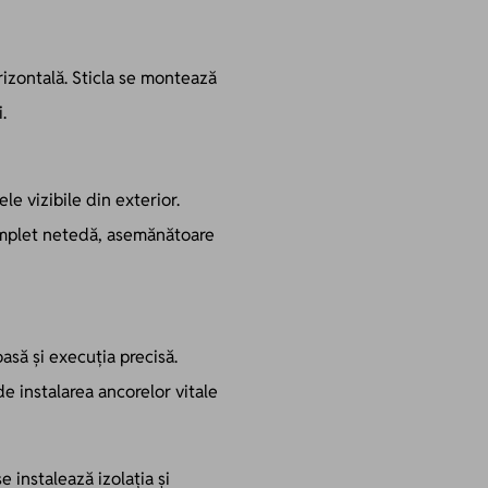
orizontală. Sticla se montează
.
le vizibile din exterior.
 complet netedă, asemănătoare
asă și execuția precisă.
de instalarea ancorelor vitale
e instalează izolația și