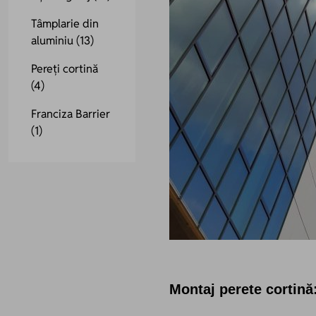
Tâmplarie din
aluminiu
(13)
Pereți cortină
(4)
Franciza Barrier
(1)
Montaj perete cortină: