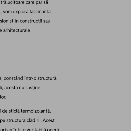
trălucitoare care par să
ol, vom explora fascinanta
sionist în construcții sau
e arhitecturale
e, constând într-o structură
li, acesta nu susține
lor.
 de sticlă termoizolantă,
pe structura clădirii. Acest
urban într-o veritabilă operă