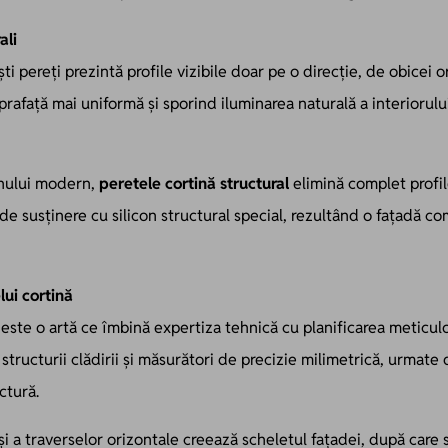
ali
ti pereți prezintă profile vizibile doar pe o direcție, de obicei 
rafață mai uniformă și sporind iluminarea naturală a interiorului
nului modern,
peretele cortină structural
elimină complet profile
a de susținere cu silicon structural special, rezultând o fațadă
lui cortină
este o artă ce îmbină expertiza tehnică cu planificarea meticulo
tructurii clădirii și măsurători de precizie milimetrică, urmate 
ctură.
și a traverselor orizontale creează scheletul fațadei, după care s