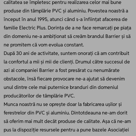
calitatea se împletesc pentru realizarea celor mai bune
produse din tâmplărie PVC și aluminiu. Povestea noastră a
început în anul 1995, atunci când s-a înființat afacerea de
familie Electric Plus. Dorința de a ne face remarcați pe piața
din domeniu ne-a ambiționat să creăm brandul Barrier și să
ne promitem că vom evolua constant.
După 30 ani de activitate, suntem onorați că am contribuit
la confortul a mii și mii de clienți. Drumul către succesul de
azi al companiei Barrier a fost presărat cu nenumărate
obstacole, însă fiecare provocare ne-a ajutat să devenim
unul dintre cele mai puternice branduri din domeniul
producătorilor de tâmplărie PVC.
Munca noastră nu se oprește doar la fabricarea ușilor și
ferestrelor din PVC și aluminiu. Dintotdeauna ne-am dorit
să oferim mai mult decât produse de calitate. Așa că ne-am
pus la dispoziție resursele pentru a pune bazele Asociației