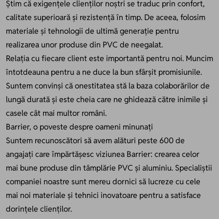
Știm că exigențele clienților noștri se traduc prin confort,
calitate superioară și rezistență în timp. De aceea, folosim
materiale și tehnologii de ultimă generație pentru
realizarea unor produse din PVC de neegalat.
Relația cu fiecare client este importantă pentru noi. Muncim
întotdeauna pentru a ne duce la bun sfârșit promisiunile.
Suntem convinși că onestitatea stă la baza colaborărilor de
lungă durată și este cheia care ne ghidează către inimile și
casele cât mai multor români.
Barrier, o poveste despre oameni minunați
Suntem recunoscători să avem alături peste 600 de
angajați care împărtășesc viziunea Barrier: crearea celor
mai bune produse din tâmplărie PVC și aluminiu. Specialiștii
companiei noastre sunt mereu dornici să lucreze cu cele
mai noi materiale și tehnici inovatoare pentru a satisface
dorințele clienților.