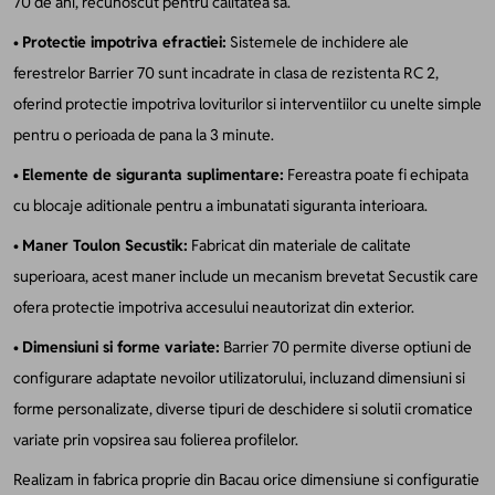
70 de ani, recunoscut pentru calitatea sa.
•
Protectie impotriva efractiei:
Sistemele de inchidere ale
ferestrelor Barrier 70 sunt incadrate in clasa de rezistenta RC 2,
oferind protectie impotriva loviturilor si interventiilor cu unelte simple
pentru o perioada de pana la 3 minute.
•
Elemente de siguranta suplimentare:
Fereastra poate fi echipata
cu blocaje aditionale pentru a imbunatati siguranta interioara.
•
Maner Toulon Secustik:
Fabricat din materiale de calitate
superioara, acest maner include un mecanism brevetat Secustik care
ofera protectie impotriva accesului neautorizat din exterior.
•
Dimensiuni si forme variate:
Barrier 70 permite diverse optiuni de
configurare adaptate nevoilor utilizatorului, incluzand dimensiuni si
forme personalizate, diverse tipuri de deschidere si solutii cromatice
variate prin vopsirea sau folierea profilelor.
Realizam in fabrica proprie din Bacau orice dimensiune si configuratie