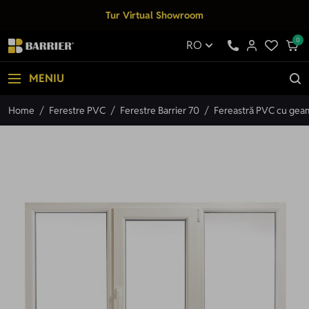
Mergi la Conținut
Tur Virtual Showroom
0
RO
MENIU
Home
/
Ferestre PVC
/
Ferestre Barrier 70
/
Fereastră PVC cu geam