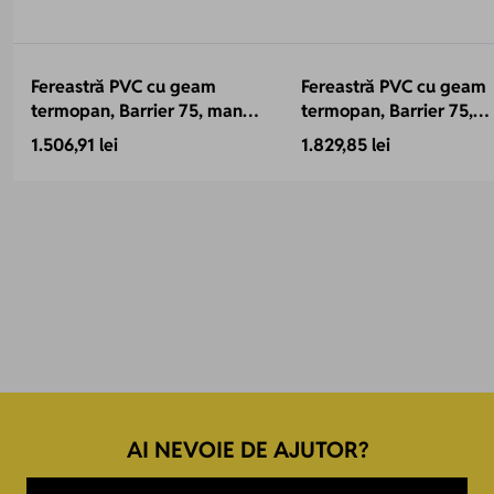
Fereastră PVC cu geam
Fereastră PVC cu geam
termopan, Barrier 75, maner
termopan, Barrier 75,
Toulon, 1760x1160 mm, profil
antracit, 1160x1760 mm
1.506,91 lei
1.829,85 lei
70 mm, 3 canate, sticlă
profil 70 mm, 3 canate,
protecție termică, 5 camere,
protectie solara, baghe
2 garnituri
Warm Edge, 5 camere
AI NEVOIE DE AJUTOR?