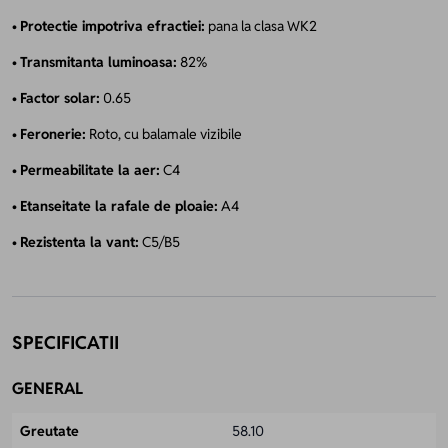
•
Protectie impotriva efractiei:
pana la clasa WK2
•
Transmitanta luminoasa:
82%
•
Factor solar:
0.65
•
Feronerie:
Roto, cu balamale vizibile
•
Permeabilitate la aer:
C4
•
Etanseitate la rafale de ploaie:
A4
•
Rezistenta la vant:
C5/B5
SPECIFICATII
GENERAL
Greutate
58.10