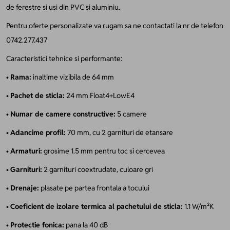
de ferestre si usi din PVC si aluminiu.
Pentru oferte personalizate va rugam sa ne contactati la nr de telefon
0742.277.437
Caracteristici tehnice si performante:
•
Rama:
inaltime vizibila de 64 mm
•
Pachet de sticla:
24 mm Float4+LowE4
•
Numar de camere constructive:
5 camere
•
Adancime profil:
70 mm, cu 2 garnituri de etansare
•
Armaturi:
grosime 1.5 mm pentru toc si cercevea
•
Garnituri:
2 garnituri coextrudate, culoare gri
•
Drenaje:
plasate pe partea frontala a tocului
•
Coeficient de izolare termica al pachetului de sticla:
1.1 W/m²K
•
Protectie fonica:
pana la 40 dB