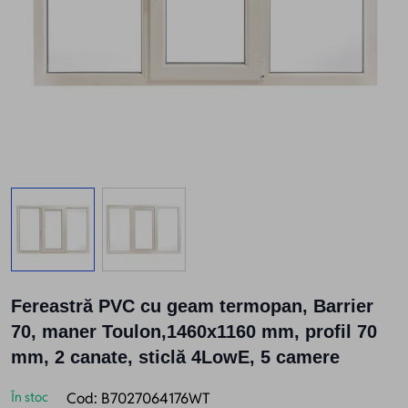
View larger image
View larger image
Fereastră PVC cu geam termopan, Barrier
70, maner Toulon,1460x1160 mm, profil 70
mm, 2 canate, sticlă 4LowE, 5 camere
În stoc
Cod:
B7027064176WT