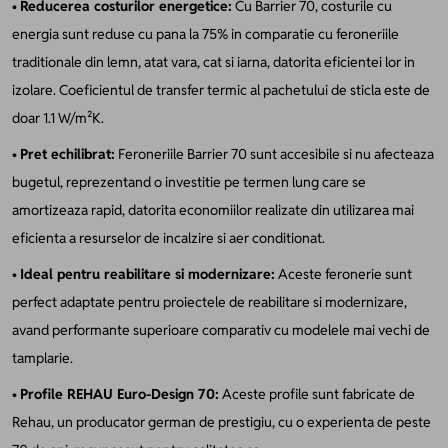
•
Reducerea costurilor energetice:
Cu Barrier 70, costurile cu
energia sunt reduse cu pana la 75% in comparatie cu feroneriile
traditionale din lemn, atat vara, cat si iarna, datorita eficientei lor in
izolare. Coeficientul de transfer termic al pachetului de sticla este de
doar 1.1 W/m²K.
•
Pret echilibrat:
Feroneriile Barrier 70 sunt accesibile si nu afecteaza
bugetul, reprezentand o investitie pe termen lung care se
amortizeaza rapid, datorita economiilor realizate din utilizarea mai
eficienta a resurselor de incalzire si aer conditionat.
•
Ideal pentru reabilitare si modernizare:
Aceste feronerie sunt
perfect adaptate pentru proiectele de reabilitare si modernizare,
avand performante superioare comparativ cu modelele mai vechi de
tamplarie.
•
Profile REHAU Euro-Design 70:
Aceste profile sunt fabricate de
Rehau, un producator german de prestigiu, cu o experienta de peste