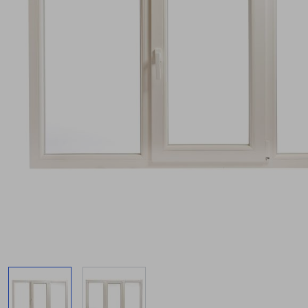
View larger image
View larger image