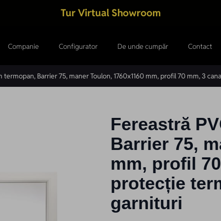
Tur Virtual Showroom
Companie
Configurator
De unde cumpăr
Contact
termopan, Barrier 75, maner Toulon, 1760x1160 mm, profil 70 mm, 3 canate,
Fereastră P
Barrier 75, 
mm, profil 70
protecție ter
garnituri