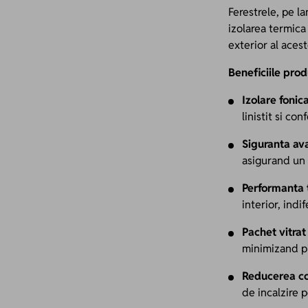
Ferestrele, pe la
izolarea termica 
exterior al acest
Beneficiile prod
Izolare fonic
linistit si conf
Siguranta av
asigurand un 
Performanta 
interior, ind
Pachet vitra
minimizand pi
Reducerea co
de incalzire p