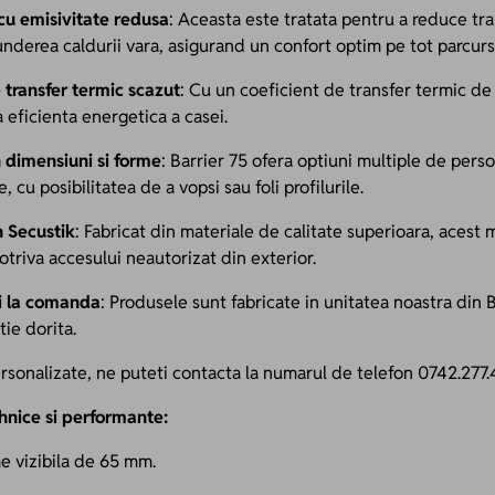
cu emisivitate redusa
: Aceasta este tratata pentru a reduce tran
nderea caldurii vara, asigurand un confort optim pe tot parcursu
 transfer termic scazut
: Cu un coeficient de transfer termic de
a eficienta energetica a casei.
n dimensiuni si forme
: Barrier 75 ofera optiuni multiple de pers
 cu posibilitatea de a vopsi sau foli profilurile.
 Secustik
: Fabricat din materiale de calitate superioara, aces
otriva accesului neautorizat din exterior.
si la comanda
: Produsele sunt fabricate in unitatea noastra din
tie dorita.
rsonalizate, ne puteti contacta la numarul de telefon 0742.277.
ehnice si performante:
me vizibila de 65 mm.