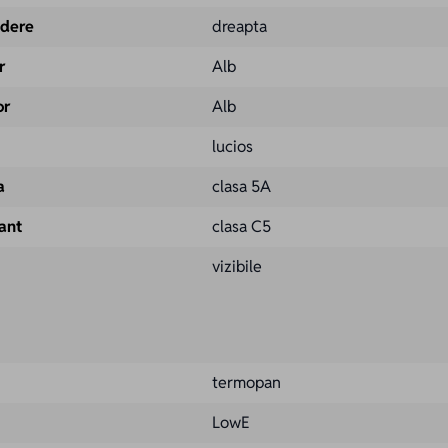
idere
dreapta
r
Alb
or
Alb
lucios
a
clasa 5A
vant
clasa C5
vizibile
termopan
LowE