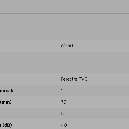
60.60
Ferestre PVC
 mobile
1
l (mm)
70
e
5
a (dB)
40