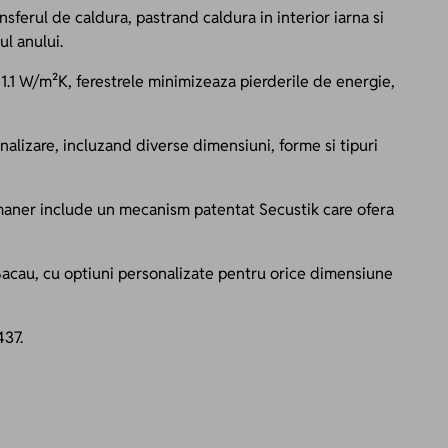
sferul de caldura, pastrand caldura in interior iarna si
l anului.
 1.1 W/m²K, ferestrele minimizeaza pierderile de energie,
onalizare, incluzand diverse dimensiuni, forme si tipuri
t maner include un mecanism patentat Secustik care ofera
 Bacau, cu optiuni personalizate pentru orice dimensiune
437.