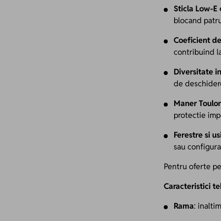
Sticla Low-E 
blocand patru
Coeficient de
contribuind l
Diversitate i
de deschidere,
Maner Toulon
protectie imp
Ferestre si u
sau configura
Pentru oferte pe
Caracteristici t
Rama
: inalti