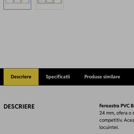
Descriere
Specificatii
Produse similare
DESCRIERE
Fereastra PVC 
24 mm, ofera o so
competitiv. Acea
locuintei.