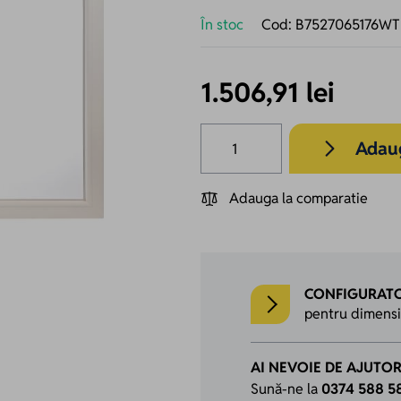
În stoc
Cod:
B7527065176WT
1.506,91 lei
Cantitate
Adaug
Adauga la comparatie
CONFIGURATO
pentru dimensiun
AI NEVOIE DE AJUTO
Sună-ne la
0374 588 5