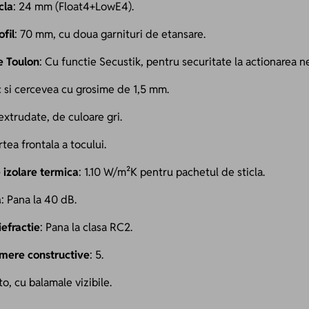
cla
: 24 mm (Float4+LowE4).
fil
: 70 mm, cu doua garnituri de etansare.
 Toulon
: Cu functie Secustik, pentru securitate la actionarea n
c si cercevea cu grosime de 1,5 mm.
extrudate, de culoare gri.
rtea frontala a tocului.
 izolare termica
: 1.10 W/m²K pentru pachetul de sticla.
a
: Pana la 40 dB.
iefractie
: Pana la clasa RC2.
mere constructive
: 5.
to, cu balamale vizibile.