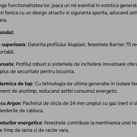
nga functionalitatea lor, joaca un rol esential in estetica general
si fonica cu un design atractiv si siguranta sporita, aducand astfe
eia.
usului:
a superioara
: Datorita profilului Aluplast, ferestrele Barrier 7
ortabil.
ansata
: Profilul robust si sistemele de inchidere inovatoare ofera
plus de securitate pentru locuinta.
termica de top
: Cu tehnologia de ultima generatie in izolare t
iferent de anotimp, reducand astfel consumul energetic.
t cu Argon
: Pachetul de sticla de 24 mm umplut cu gaz inert si si
erderile de caldura.
sturilor energetice
: Ferestrele contribuie la mentinerea unei t
e timp de iarna si de racire vara.