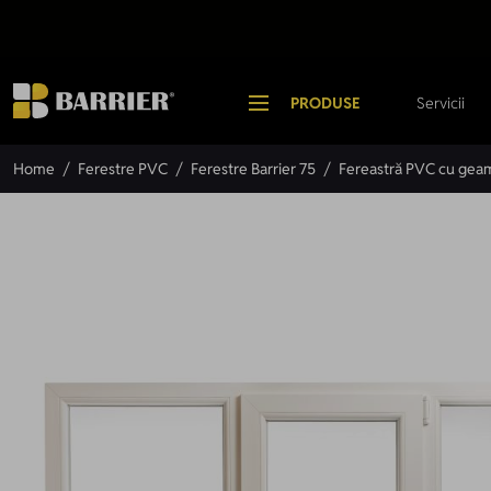
Mergi la Conținut
PRODUSE
Servicii
Home
/
Ferestre PVC
/
Ferestre Barrier 75
/
Fereastră PVC cu geam 