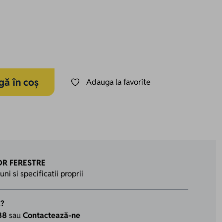
ă în coș
Adauga la favorite
R FERESTRE
i si specificatii proprii
R?
88
sau
Contactează-ne