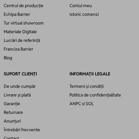
Centrul de producție
Contul meu
Echipa Barrier
Istoric comenzi
Tur virtual showroom
Materiale Digitale
Lucrări de referință
Franciza Barrier
Blog
SUPORT CLIENȚI
INFORMAȚII LEGALE
De unde cumpăr
Termeni și condiții
Livrare și plată
Politica de confidențialitate
Garanție
ANPC
si
SOL
Returnare
Anunțuri
Întrebări frecvente
Contact