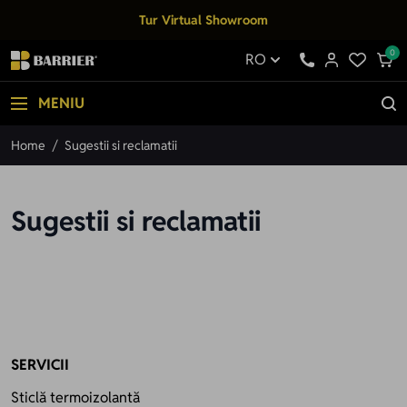
Mergi la Conținut
Tur Virtual Showroom
0
RO
MENIU
Home
/
Sugestii si reclamatii
Sugestii si reclamatii
SERVICII
Sticlă termoizolantă