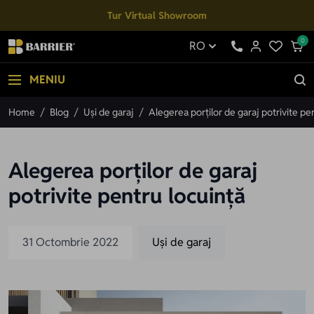
Mergi la Conținut
Tur Virtual Showroom
0
RO
MENIU
Home
/
Blog
/
Uși de garaj
/
Alegerea porților de garaj potrivite pe
Alegerea porților de garaj
potrivite pentru locuință
31 Octombrie 2022
Uși de garaj