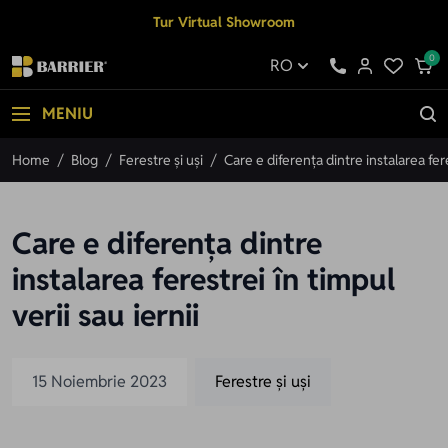
Mergi la Conținut
Tur Virtual Showroom
0
RO
MENIU
Home
/
Blog
/
Ferestre și uși
/
Care e diferența dintre instalarea fere
Care e diferența dintre
instalarea ferestrei în timpul
verii sau iernii
15 Noiembrie 2023
Ferestre și uși