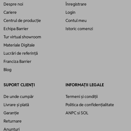
Despre noi
Înregistrare
Cariere
Login
Centrul de producție
Contul meu
Echipa Barrier
Istoric comenzi
Tur virtual showroom
Materiale Digitale
Lucrări de referință
Franciza Barrier
Blog
SUPORT CLIENȚI
INFORMAȚII LEGALE
De unde cumpăr
Termeni și condiții
Livrare și plată
Politica de confidențialitate
Garanție
ANPC
si
SOL
Returnare
Anunțuri