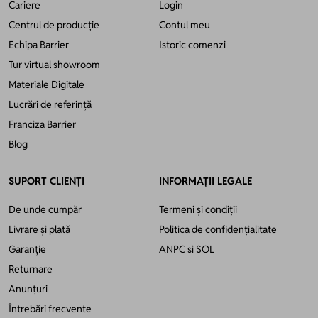
Cariere
Login
Centrul de producție
Contul meu
Echipa Barrier
Istoric comenzi
Tur virtual showroom
Materiale Digitale
Lucrări de referință
Franciza Barrier
Blog
SUPORT CLIENȚI
INFORMAȚII LEGALE
De unde cumpăr
Termeni și condiții
Livrare și plată
Politica de confidențialitate
Garanție
ANPC
si
SOL
Returnare
Anunțuri
Întrebări frecvente