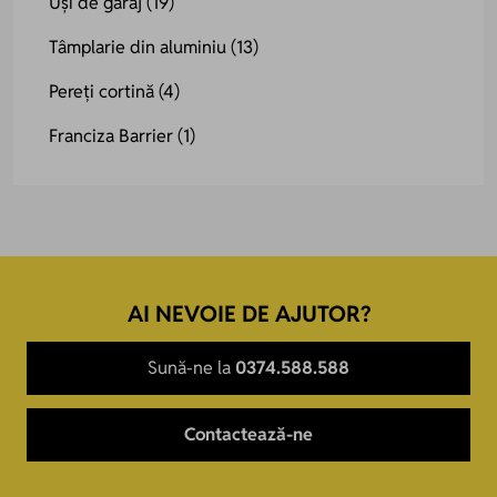
Uși de garaj
(19)
Tâmplarie din aluminiu
(13)
Pereți cortină
(4)
Franciza Barrier
(1)
AI NEVOIE DE AJUTOR?
Sună-ne la
0374.588.588
Contactează-ne