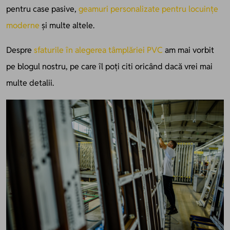
pentru case pasive,
geamuri personalizate pentru locuințe
moderne
și multe altele.
Despre
sfaturile în alegerea tâmplăriei PVC
am mai vorbit
pe blogul nostru, pe care îl poți citi oricând dacă vrei mai
multe detalii.