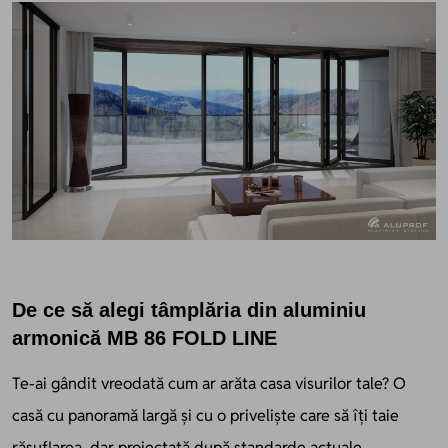
De ce să alegi tâmplăria din aluminiu
armonică MB 86 FOLD LINE
Te-ai gândit vreodată cum ar arăta casa visurilor tale? O
casă cu panoramă largă și cu o priveliște care să îți taie
răsuflarea, dar proiectată după standarde actuale.