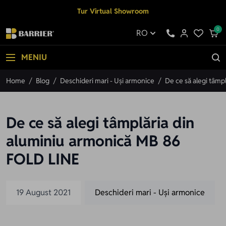
Mergi la Conținut
Tur Virtual Showroom
0
RO
MENIU
Home
/
Blog
/
Deschideri mari - Uși armonice
/
De ce să alegi tâmp
De ce să alegi tâmplăria din
aluminiu armonică MB 86
FOLD LINE
19 August 2021
Deschideri mari - Uși armonice