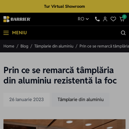
Mergi la Conținut
Tur Virtual Showroom
0
RO
MENIU
Home
/
Blog
/
Tâmplarie din aluminiu
/
Prin ce se remarcă tâmplăria
Prin ce se remarcă tâmplăria
din aluminiu rezistentă la foc
26 Ianuarie 2023
Tâmplarie din aluminiu