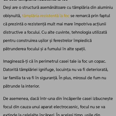
Deși are o structură asemănătoare cu tâmplăria din aluminiu
obișnuită,
tâmplăria rezistentă la foc
se remarcă prin faptul
că prezintă o rezistență mult mai mare împotriva acțiunii
distructive a focului. Cu alte cuvinte, tehnologia utilizată
pentru construirea ușilor și ferestrelor împiedică
pătrunderea focului și a fumului în alte spații.
Imaginează-ți că în perimetrul casei tale ia foc un copac.
Datorită tâmplăriei ignifuge, locuința nu va fi deteriorată,
iar familia ta va fi în siguranță. În plus, mirosul de fum nu
pătrunde la interior.
De asemenea, dacă într-una din încăperile casei izbucnește
focul din cauza unui aparat electrocasnic, focul nu se va
extinde la celelalte încăperi. În același timp, ușile din