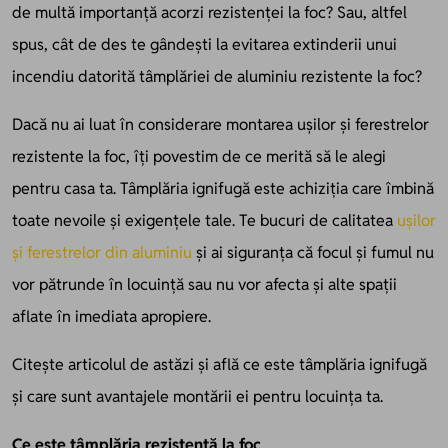
de multă importanță acorzi rezistenței la foc? Sau, altfel
spus, cât de des te gândești la evitarea extinderii unui
incendiu datorită tâmplăriei de aluminiu rezistente la foc?
Dacă nu ai luat în considerare montarea ușilor și ferestrelor
rezistente la foc, îți povestim de ce merită să le alegi
pentru casa ta. Tâmplăria ignifugă este achiziția care îmbină
toate nevoile și exigențele tale. Te bucuri de calitatea
ușilor
și ferestrelor din aluminiu
și ai siguranța că focul și fumul nu
vor pătrunde în locuință sau nu vor afecta și alte spații
aflate în imediata apropiere.
Citește articolul de astăzi și află ce este tâmplăria ignifugă
și care sunt avantajele montării ei pentru locuința ta.
Ce este tâmplăria rezistentă la foc