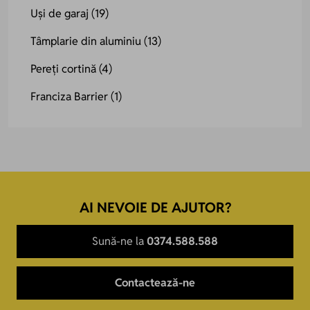
Uși de garaj
(19)
Tâmplarie din aluminiu
(13)
Pereți cortină
(4)
Franciza Barrier
(1)
AI NEVOIE DE AJUTOR?
Sună-ne la
0374.588.588
Contactează-ne