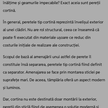
înălțime și geamurile impecabile? Exact aceia sunt pereții
cortină.
În general, peretele tip cortină reprezintă învelișul exterior
al unei clădiri. Nu are rol structural, ceea ce înseamnă că
poate fi executat din materiale ușoare ce reduc din
costurile inițiale de realizare ale construcției.
Scopul de bază al amenajării unui astfel de perete îl
constituie însă separarea, peretele tip cortină fiind definit
ca separator. Amenajarea se face prin montarea sticlei pe
suprafețe mari. De aceea, tâmplăria oferă un aspect modern
și luminos.
Dar, cortina nu este destinată doar montării la exterior,
pereții din sticlă fiind de asemenea o soluție modernă și