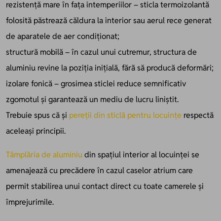
rezistență mare în fața intemperiilor – sticla termoizolantă
folosită păstrează căldura la interior sau aerul rece generat
de aparatele de aer condiționat;
structură mobilă – în cazul unui cutremur, structura de
aluminiu revine la poziția inițială, fără să producă deformări;
izolare fonică – grosimea sticlei reduce semnificativ
zgomotul și garantează un mediu de lucru liniștit.
Trebuie spus că și
pereții din sticlă pentru locuințe
respectă
aceleași principii.
Tâmplăria de aluminiu
din spațiul interior al locuinței se
amenajează cu precădere în cazul caselor atrium care
permit stabilirea unui contact direct cu toate camerele și
împrejurimile.