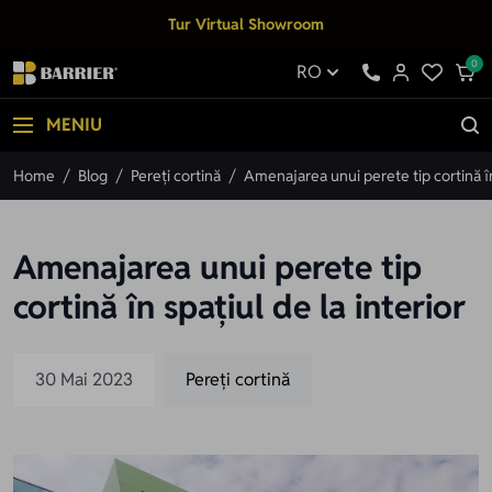
Mergi la Conținut
Tur Virtual Showroom
0
RO
MENIU
Home
/
Blog
/
Pereți cortină
/
Amenajarea unui perete tip cortină în 
Amenajarea unui perete tip
cortină în spațiul de la interior
30 Mai 2023
Pereți cortină