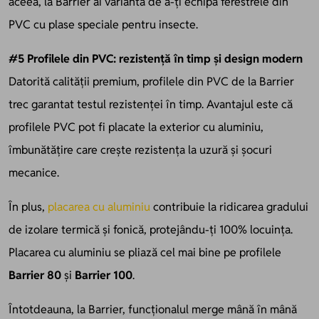
aceea, la Barrier ai varianta de a-ți echipa ferestrele din
PVC cu plase speciale pentru insecte.
#5 Profilele din PVC: rezistență în timp și design modern
Datorită calității premium, profilele din PVC de la Barrier
trec garantat testul rezistenței în timp. Avantajul este că
profilele PVC pot fi placate la exterior cu aluminiu,
îmbunătățire care crește rezistența la uzură și șocuri
mecanice.
În plus,
placarea cu aluminiu
contribuie la ridicarea gradului
de izolare termică și fonică, protejându-ți 100% locuința.
Placarea cu aluminiu se pliază cel mai bine pe profilele
Barrier 80
și
Barrier 100
.
Întotdeauna, la Barrier, funcționalul merge mână în mână