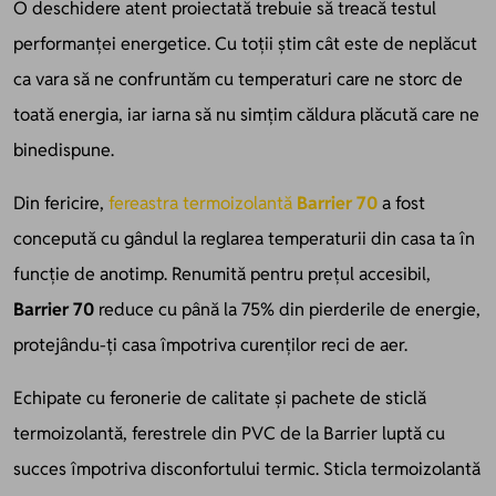
O deschidere atent proiectată trebuie să treacă testul
performanței energetice. Cu toții știm cât este de neplăcut
ca vara să ne confruntăm cu temperaturi care ne storc de
toată energia, iar iarna să nu simțim căldura plăcută care ne
binedispune.
Din fericire,
fereastra termoizolantă
Barrier 70
a fost
concepută cu gândul la reglarea temperaturii din casa ta în
funcție de anotimp. Renumită pentru prețul accesibil,
Barrier 70
reduce cu până la 75% din pierderile de energie,
protejându-ți casa împotriva curenților reci de aer.
Echipate cu feronerie de calitate și pachete de sticlă
termoizolantă, ferestrele din PVC de la Barrier luptă cu
succes împotriva disconfortului termic. Sticla termoizolantă