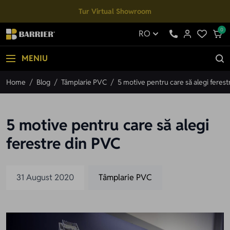
Mergi la Conținut
Tur Virtual Showroom
0
RO
MENIU
Home
/
Blog
/
Tâmplarie PVC
/
5 motive pentru care să alegi feres
5 motive pentru care să alegi
ferestre din PVC
31 August 2020
Tâmplarie PVC