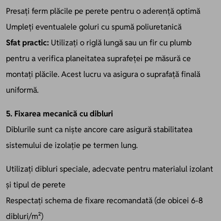
Presați ferm plăcile pe perete pentru o aderență optimă
Umpleți eventualele goluri cu spumă poliuretanică
Sfat practic:
Utilizați o riglă lungă sau un fir cu plumb
pentru a verifica planeitatea suprafeței pe măsură ce
montați plăcile. Acest lucru va asigura o suprafață finală
uniformă.
5. Fixarea mecanică cu dibluri
Diblurile sunt ca niște ancore care asigură stabilitatea
sistemului de izolație pe termen lung.
Utilizați dibluri speciale, adecvate pentru materialul izolant
și tipul de perete
Respectați schema de fixare recomandată (de obicei 6-8
dibluri/m²)