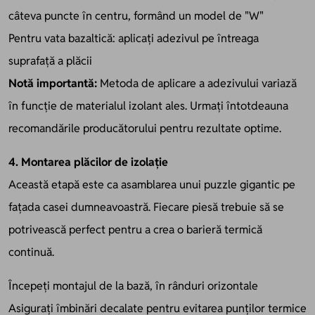
câteva puncte în centru, formând un model de "W"
Pentru vata bazaltică: aplicați adezivul pe întreaga
suprafață a plăcii
Notă importantă:
Metoda de aplicare a adezivului variază
în funcție de materialul izolant ales. Urmați întotdeauna
recomandările producătorului pentru rezultate optime.
4. Montarea plăcilor de izolație
Această etapă este ca asamblarea unui puzzle gigantic pe
fațada casei dumneavoastră. Fiecare piesă trebuie să se
potrivească perfect pentru a crea o barieră termică
continuă.
Începeți montajul de la bază, în rânduri orizontale
Asigurați îmbinări decalate pentru evitarea punților termice