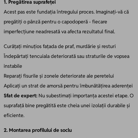
1. Pregătirea suprafeței
Acest pas este fundația întregului proces. Imaginați-vă că
pregătiți o pânză pentru o capodoperă - fiecare
imperfecțiune neadresată va afecta rezultatul final.
Curățați minuțios fațada de praf, murdărie și resturi
Îndepărtați tencuiala deteriorată sau straturile de vopsea
instabile
Reparați fisurile și zonele deteriorate ale peretelui
Aplicați un strat de amorsă pentru îmbunătățirea aderenței
Sfat de expert:
Nu subestimați importanța acestei etape. O
suprafață bine pregătită este cheia unei izolații durabile și
eficiente.
2. Montarea profilului de soclu