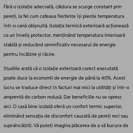
Fără o izolație adecvată, căldura se scurge constant prin
pereți, la fel cum cafeaua fierbinte își pierde temperatura
într-o cană obișnuită. Izolația termică exterioară acționează
ca un înveliș protector, menținând temperatura interioară
stabilă și reducând semnificativ necesarul de energie
pentru încălzire și răcire.
Studiile arată că o izolație exterioară corect executată
poate duce la economii de energie de până la 40%. Acest
lucru se traduce direct în facturi mai mici la utilități și într-o
amprentă de carbon redusă. Dar beneficiile nu se opresc
aici. O casă bine izolată oferă un confort termic superior,
eliminând senzația de disconfort cauzată de pereți reci sau
supraîncălziți. Vă puteți imagina plăcerea de a vă bucura de