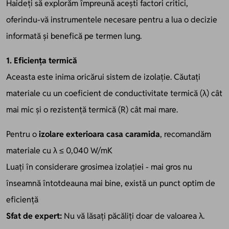
Haideți să explorăm împreună acești factori critici,
oferindu-vă instrumentele necesare pentru a lua o decizie
informată și benefică pe termen lung.
1. Eficiența termică
Aceasta este inima oricărui sistem de izolație. Căutați
materiale cu un coeficient de conductivitate termică (λ) cât
mai mic și o rezistență termică (R) cât mai mare.
Pentru o
izolare exterioara casa caramida
, recomandăm
materiale cu λ ≤ 0,040 W/mK
Luați în considerare grosimea izolației - mai gros nu
înseamnă întotdeauna mai bine, există un punct optim de
eficiență
Sfat de expert:
Nu vă lăsați păcăliți doar de valoarea λ.