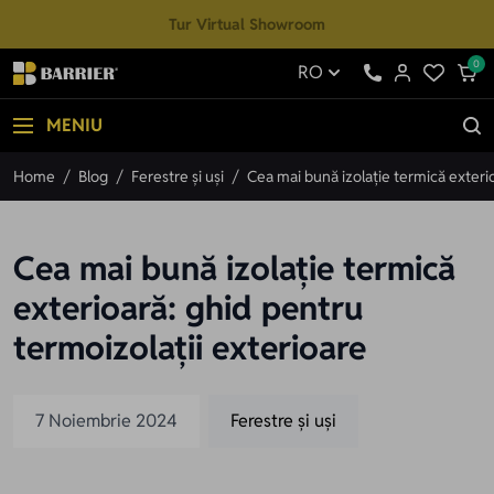
Mergi la Conținut
Tur Virtual Showroom
0
RO
MENIU
Home
/
Blog
/
Ferestre și uși
/
Cea mai bună izolație termică exterio
Cea mai bună izolație termică
exterioară: ghid pentru
termoizolații exterioare
7 Noiembrie 2024
Ferestre și uși