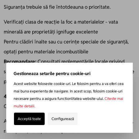
Siguranța trebuie să fie întotdeauna o prioritate.
Verificați clasa de reacție la foc a materialelor - vata
minerală are proprietăți ignifuge excelente
Pentru clădiri înalte sau cu cerințe speciale de siguranță,
optați pentru materiale incombustibile
Recomandare:
Consultați reglementările locale privind
siguranța la incendiu. Acestea pot impune cerințe specifice
Gestioneaza setarile pentru cookie-uri
pentru anumite tipuri de clădiri.
Acest website foloseste cookie-uri. Le folosim pentru a va oferi cea
mai buna experienta de navigare. In acest scop, folosim cookie-uri
4. Durabilitatea și stabilitatea în timp
necesare pentru a asigura functionlitatea website-ului.
Citeste mai
O izolație bună ar trebui să reziste testului timpului.
multe detalii.
Acceptă toate
Configurează
Alegeți materiale rezistente la factori de mediu: umiditate,
radiații UV, variații de temperatură