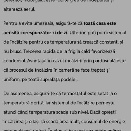
alterează aerul.
Pentru a evita umezeala, asigură-te că
toată casa este
aerisită corespunzător zi de zi.
Ulterior, poți porni sistemul
de încălzire pentru ca temperatura să crească constant, și
nu brusc. Trecerea rapidă de la frig la cald favorizează
condensul. Avantajul în cazul încălzirii prin pardoseală este
că procesul de încălzire în cameră se face treptat și
uniform, pe toată suprafața podelei.
De asemenea, asigură-te că termostatul este setat la o
temperatură dorită, iar sistemul de încălzire pornește
atunci când temperatura scade sub nivel. Dacă oprești
încălzirea și o lași să scadă prea mult, consumul de energie
este mult mai ridicat. În plus, și în acest caz poate apărea