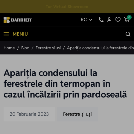
Mergi la Conținut
Tur Virtual Showroom
0
RO
MENIU
Home
/
Blog
/
Ferestre și uși
/
Apariția condensului la ferestrele din
Apariția condensului la
ferestrele din termopan în
cazul încălzirii prin pardoseală
20 Februarie 2023
Ferestre și uși