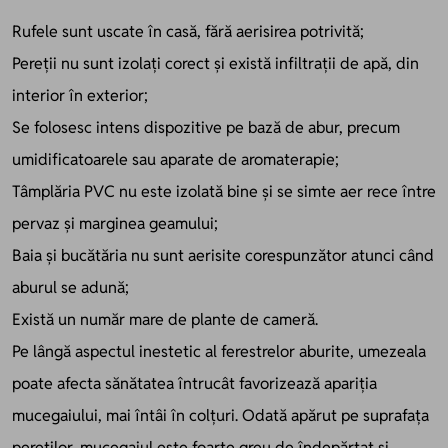
Rufele sunt uscate în casă, fără aerisirea potrivită;
Pereții nu sunt izolați corect și există infiltrații de apă, din
interior în exterior;
Se folosesc intens dispozitive pe bază de abur, precum
umidificatoarele sau aparate de aromaterapie;
Tâmplăria PVC nu este izolată bine și se simte aer rece între
pervaz și marginea geamului;
Baia și bucătăria nu sunt aerisite corespunzător atunci când
aburul se adună;
Există un număr mare de plante de cameră.
Pe lângă aspectul inestetic al ferestrelor aburite, umezeala
poate afecta sănătatea întrucât favorizează apariția
mucegaiului, mai întâi în colțuri. Odată apărut pe suprafața
pereților, mucegaiul este foarte greu de îndepărtat și