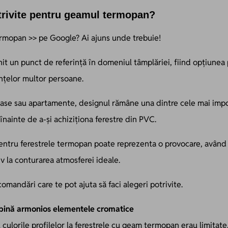
trivite pentru geamul termopan?
rmopan >> pe Google? Ai ajuns unde trebuie!
t un punct de referință în domeniul tâmplăriei, fiind opțiunea
ințelor multor persoane.
case sau apartamente, designul rămâne una dintre cele mai imp
înainte de a-și achiziționa ferestre din PVC.
 pentru ferestrele termopan poate reprezenta o provocare, având
v la conturarea atmosferei ideale.
comandări care te pot ajuta să faci alegeri potrivite.
ină armonios elementele cromatice
 culorile profilelor la ferestrele cu geam termopan erau limitate