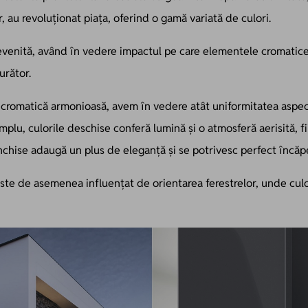
 au revoluționat piața, oferind o gamă variată de culori.
evenită, având în vedere impactul pe care elementele cromatice 
urător.
cromatică armonioasă, avem în vedere atât uniformitatea aspectu
plu, culorile deschise conferă lumină și o atmosferă aerisită, f
închise adaugă un plus de eleganță și se potrivesc perfect încăp
 este de asemenea influențat de orientarea ferestrelor, unde culo