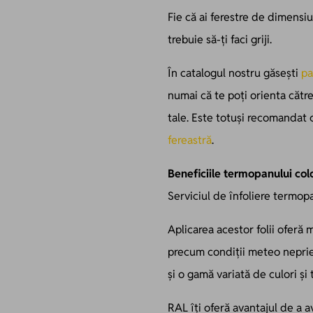
Fie că ai ferestre de dimensiu
trebuie să-ți faci griji.
În catalogul nostru găsești
pa
numai că te poți orienta către
tale. Este totuși recomandat 
fereastră
.
Beneficiile termopanului col
S
erviciul de
înfoliere termop
Aplicarea acestor folii oferă 
precum condiții meteo neprieln
și o gamă variată de culori și 
RAL îți oferă avantajul de a av