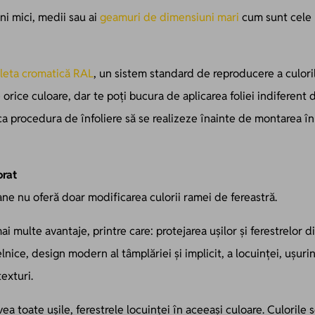
ni mici, medii sau ai
geamuri de dimensiuni mari
cum sunt cele 
leta cromatică RAL
, un sistem standard de reproducere a culor
 orice culoare, dar te poți bucura de aplicarea foliei indiferen
ca procedura de înfoliere să se realizeze înainte de montarea î
orat
ane
nu oferă doar modificarea culorii ramei de fereastră.
mai multe avantaje, printre care: protejarea ușilor și ferestrelor 
ice, design modern al tâmplăriei și implicit, a locuinței, ușurinț
texturi.
ea toate ușile, ferestrele locuinței în aceeași culoare. Culorile 