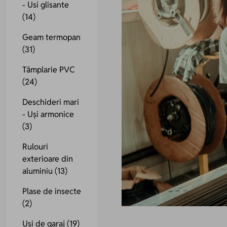
- Usi glisante
(14)
Geam termopan
(31)
Tâmplarie PVC
(24)
Deschideri mari
- Uși armonice
(3)
Rulouri
exterioare din
aluminiu
(13)
Plase de insecte
(2)
Uși de garaj
(19)