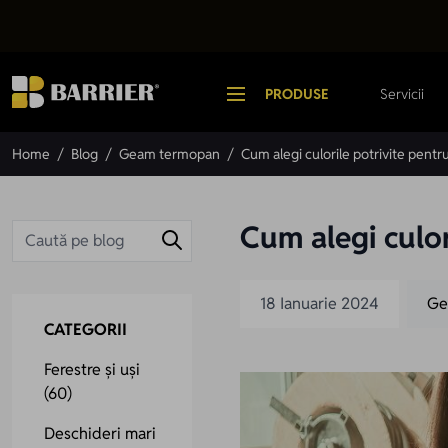
Mergi la Conținut
PRODUSE
Servicii
Home
/
Blog
/
Geam termopan
/
Cum alegi culorile potrivite pen
Cum alegi culo
18 Ianuarie 2024
Ge
CATEGORII
Ferestre și uși
(60)
Deschideri mari