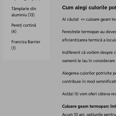
Cum alegi culorile po
Tâmplarie din
aluminiu
(13)
Ai căutat << culoare geam te
Pereți cortină
(4)
Ferestrele termopan au deveni
eficientizarea termică a locu
Franciza Barrier
(1)
Indiferent că vorbim despre 
oamenii le iau în considerare 
Alegerea culorilor potrivite
contribuie în mod semnificati
Astăzi îți vom oferi câteva re
Culoare geam termopan: îmb
Acum 10 ani, opțiunile pentru