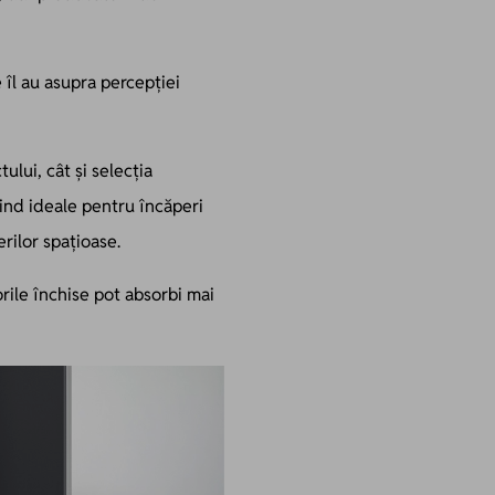
îl au asupra percepției
lui, cât și selecția
iind ideale pentru încăperi
erilor spațioase.
rile închise pot absorbi mai