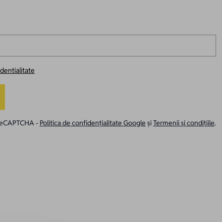
R
identialitate
e reCAPTCHA -
Politica de confidențialitate Google
și
Termenii și condițiile
.