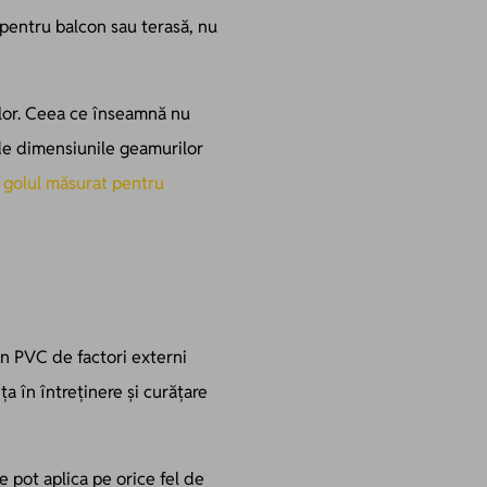
pentru balcon sau terasă, nu
ilor. Ceea ce înseamnă nu
t de dimensiunile geamurilor
n
golul măsurat pentru
din PVC de factori externi
a în întreținere și curățare
se pot aplica pe orice fel de