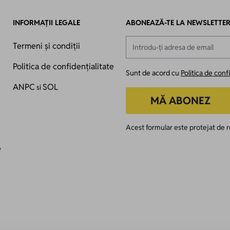
INFORMAȚII LEGALE
ABONEAZĂ-TE LA NEWSLETTE
Adresă email
Termeni și condiții
Politica de confidențialitate
Sunt de acord cu
Politica de conf
ANPC
SOL
si
MĂ ABONEZ
Acest formular este protejat d
e