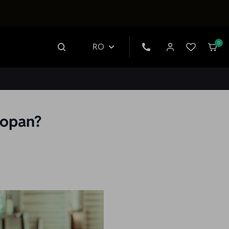
0
RO
mopan?