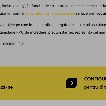
nclusiv pe uși, în funcție de structura din care acestea sunt fab
ulorilor pentru
ferestrele și ușile din aluminiu
se face prin vopsir
avantajele pe care le-am menționat legate de subiectul << culo
tâmplărie PVC de încredere, precum Barrier, reprezintă cel mai
roiectului tău!
CONFIGU
ază-ne
pentru dim