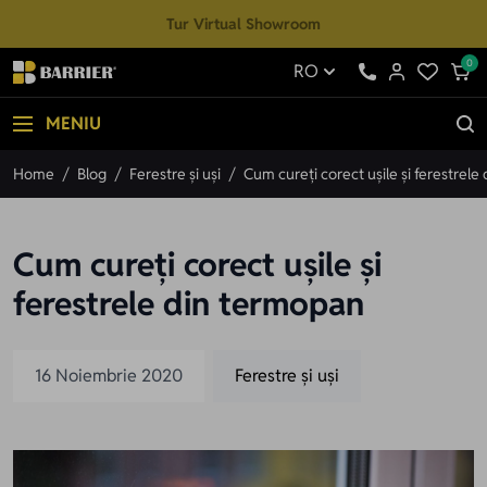
Mergi la Conținut
Tur Virtual Showroom
0
RO
MENIU
Home
/
Blog
/
Ferestre și uși
/
Cum cureți corect ușile și ferestrel
Cum cureți corect ușile și
ferestrele din termopan
16 Noiembrie 2020
Ferestre și uși