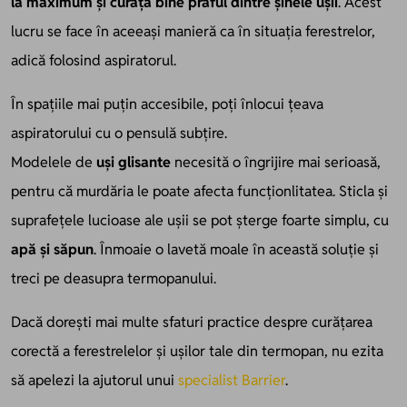
la maximum și curăță bine praful dintre șinele ușii
. Acest
lucru se face în aceeași manieră ca în situația ferestrelor,
adică folosind aspiratorul.
În spațiile mai puțin accesibile, poți înlocui țeava
aspiratorului cu o pensulă subțire.
Modelele de
uși glisante
necesită o îngrijire mai serioasă,
pentru că murdăria le poate afecta funcționlitatea. Sticla și
suprafețele lucioase ale ușii se pot șterge foarte simplu, cu
apă și săpun
. Înmoaie o lavetă moale în această soluție și
treci pe deasupra termopanului.
Dacă dorești mai multe sfaturi practice despre curățarea
corectă a ferestrelelor și ușilor tale din termopan, nu ezita
să apelezi la ajutorul unui
specialist Barrier
.