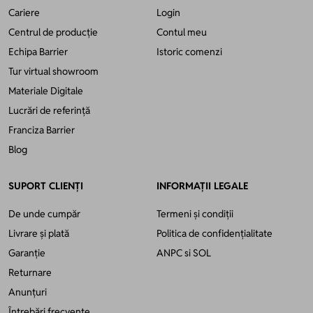
Cariere
Login
Centrul de producție
Contul meu
Echipa Barrier
Istoric comenzi
Tur virtual showroom
Materiale Digitale
Lucrări de referință
Franciza Barrier
Blog
SUPORT CLIENȚI
INFORMAȚII LEGALE
De unde cumpăr
Termeni și condiții
Livrare și plată
Politica de confidențialitate
Garanție
ANPC
si
SOL
Returnare
Anunțuri
Întrebări frecvente