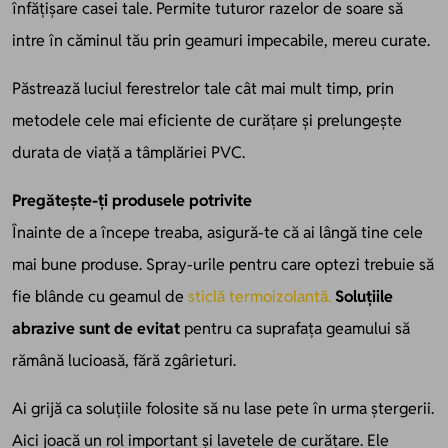
înfățișare casei tale. Permite tuturor razelor de soare să
intre în căminul tău prin geamuri impecabile, mereu curate.
Păstrează luciul ferestrelor tale cât mai mult timp, prin
metodele cele mai eficiente de curățare și prelungește
durata de viață a tâmplăriei PVC.
Pregătește-ți produsele potrivite
Înainte de a începe treaba, asigură-te că ai lângă tine cele
mai bune produse. Spray-urile pentru care optezi trebuie să
fie blânde cu geamul de
sticlă
termoizolantă
.
Soluțiile
abrazive sunt de evitat
pentru ca suprafața geamului să
rămână lucioasă, fără zgârieturi.
Ai grijă ca soluțiile folosite să nu lase pete în urma ștergerii.
Aici joacă un rol important și lavetele de curățare. Ele