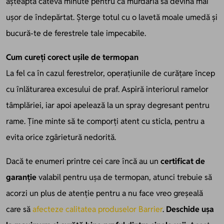
așteaptă câteva minute pentru ca murdăria să devină mai
ușor de îndepărtat. Șterge totul cu o lavetă moale umedă și
bucură-te de ferestrele tale impecabile.
Cum cureți corect ușile de termopan
La fel ca în cazul ferestrelor, operațiunile de curățare încep
cu înlăturarea excesului de praf. Aspiră interiorul ramelor
tâmplăriei, iar apoi apelează la un spray degresant pentru
rame. Ține minte să te comporți atent cu sticla, pentru a
evita orice zgârietură nedorită.
Dacă te enumeri printre cei care încă au un
certificat de
garanție
valabil pentru ușa de termopan, atunci trebuie să
acorzi un plus de atenție pentru a nu face vreo greșeală
care să
afecteze calitatea produselor Barrier
.
Deschide ușa