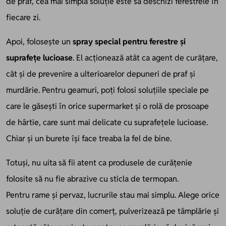
de praf, cea mai simplă soluție este să deschizi ferestrele în
fiecare zi.
Apoi, folosește un
spray
special pentru ferestre și
suprafețe lucioase
. El acționează atât ca agent de curățare,
cât și de prevenire a ulterioarelor depuneri de praf și
murdărie. Pentru geamuri, poți folosi soluțiile speciale pe
care le găsești în orice supermarket și o rolă de prosoape
de hârtie, care sunt mai delicate cu suprafețele lucioase.
Chiar și un burete își face treaba la fel de bine.
Totuși, nu uita să fii atent ca produsele de curățenie
folosite să nu fie abrazive cu sticla de termopan.
Pentru rame și pervaz, lucrurile stau mai simplu. Alege orice
soluție de curățare din comerț, pulverizează pe tâmplărie și