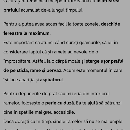
O curățare temeinică începe întotdeauna cu
înlăturarea
prafului
acumulat de-a lungul timpului.
Pentru a putea avea acces facil la toate zonele,
deschide
fereastra la maximum
.
Este important ca atunci când cureți geamurile, să iei în
considerare faptul că și ramele au nevoie de o
împrospătare. Astfel, ia o cârpă moale și
șterge ușor praful
de pe sticlă, rame și pervaz
. Acum este momentul în care
își face apariția și
aspiratorul
.
Pentru depunerile de praf sau mizeria din interiorul
ramelor, folosește o
perie cu duză
. Ea te ajută să pătrunzi
bine în spațiile mai greu accesibile.
Dacă dorești ca în timp, șinele ramelor să nu se mai umple