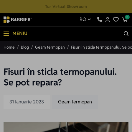
Mergi la Conținut
Tur Virtual Showroom
0
RO
MENIU
Home
/
Blog
/
Geam termopan
/
Fisuri în sticla termopanului. Se p
Fisuri în sticla termopanului.
Se pot repara?
31 Ianuarie 2023
Geam termopan