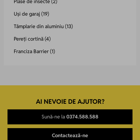
Plase de insecte
(2)
Uși de garaj
(19)
Tâmplarie din aluminiu
(13)
Pereți cortină
(4)
Franciza Barrier
(1)
AI NEVOIE DE AJUTOR?
Sună-ne la
0374.588.588
Contactează-ne