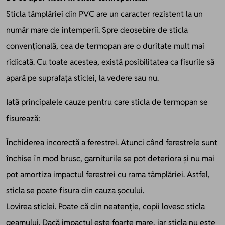
Sticla tâmplăriei din PVC are un caracter rezistent la un
număr mare de intemperii. Spre deosebire de sticla
convențională, cea de termopan are o duritate mult mai
ridicată. Cu toate acestea, există posibilitatea ca fisurile să
apară pe suprafața sticlei, la vedere sau nu.
Iată principalele cauze pentru care sticla de termopan se
fisurează:
Închiderea incorectă a ferestrei. Atunci când ferestrele sunt
închise în mod brusc, garniturile se pot deteriora și nu mai
pot amortiza impactul ferestrei cu rama tâmplăriei. Astfel,
sticla se poate fisura din cauza șocului.
Lovirea sticlei. Poate că din neatenție, copii lovesc sticla
geamului. Dacă impactul este foarte mare, iar sticla nu este