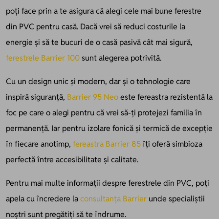
poți face prin a te asigura că alegi cele mai bune ferestre
din PVC pentru casă. Dacă vrei să reduci costurile la
energie și să te bucuri de o casă pasivă cât mai sigură,
ferestrele Barrier 100
sunt alegerea potrivită.
Cu un design unic și modern, dar și o tehnologie care
inspiră siguranță,
Barrier 95 Neo
este fereastra rezistentă la
foc pe care o alegi pentru că vrei să-ți protejezi familia în
permanență. Iar pentru izolare fonică și termică de excepție
în fiecare anotimp,
fereastra Barrier 85
îți oferă simbioza
perfectă între accesibilitate și calitate.
Pentru mai multe informații despre ferestrele din PVC, poți
apela cu încredere la
consultanța Barrier
unde specialiștii
noștri sunt pregătiți să te îndrume.