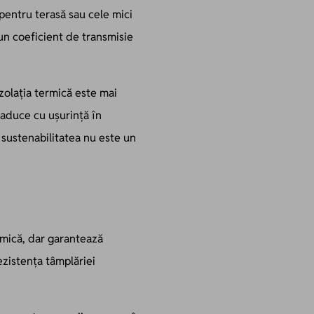
entru terasă sau cele mici
 un coeficient de transmisie
zolația termică este mai
aduce cu ușurință în
 sustenabilitatea nu este un
rmică, dar garantează
ezistența tâmplăriei