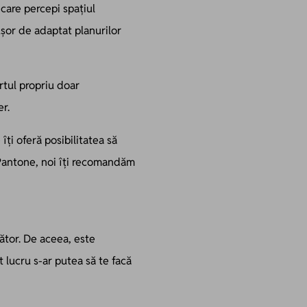
 care percepi spațiul
ușor de adaptat planurilor
rtul propriu doar
er.
ți oferă posibilitatea să
antone, noi îți recomandăm
cător. De aceea, este
t lucru s-ar putea să te facă