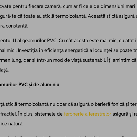
ate pentru fiecare cameră, cum ar fi cele de dimensiuni mari p
sigură-te că toate au
sticlă termoizolantă
. Această sticlă asigură
ra constantă.
entul U al geamurilor PVC. Cu cât acesta este mai mic, cu atât i
mai mici. Investiția în
eficiența energetică a locuinței
se poate tr
men lung, dar și într-un mod de viață sustenabil. Îți amintim că
iață.
eamurilor PVC și de aluminiu
ă sticlă termoizolantă nu doar că asigură o barieră fonică și te
fracției. În plus, sistemele de
feronerie a ferestrelor
asigură și r
rice natură.