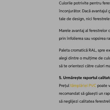
Culorile potrivite pentru fere
înconjurător. Dacă avantajul 
tale de design, nici ferestrel
Marele avantaj al ferestrelor 
prin înfolierea sau vopsirea ra
Paleta cromatică RAL, spre ex
alegi dintre o mulțime de cul
să te orientezi către culori ma
5. Urmărește raportul calita
Prețul
tâmplăriei PVC
poate va
recomandat să găsești un rapor
să neglijezi calitatea ferestrel