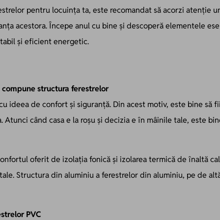
estrelor pentru locuința ta, este recomandat să acorzi atenție un
manța acestora. Începe anul cu bine și descoperă elementele esen
abil și eficient energetic.
e compune structura ferestrelor
cu ideea de confort și siguranță. Din acest motiv, este bine să fi
. Atunci când casa e la roșu și decizia e în mâinile tale, este bin
confortul oferit de izolația fonică și izolarea termică de înaltă ca
 tale. Structura din aluminiu a ferestrelor din aluminiu, pe de alt
estrelor PVC