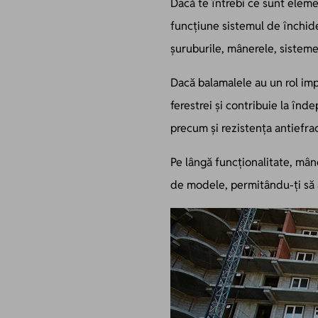
Dacă te întrebi ce sunt eleme
funcțiune sistemul de închide
șuruburile, mânerele, sistemel
Dacă balamalele au un rol imp
ferestrei și contribuie la înde
precum și rezistența antiefrac
Pe lângă funcționalitate, mâne
de modele, permitându-ți să a