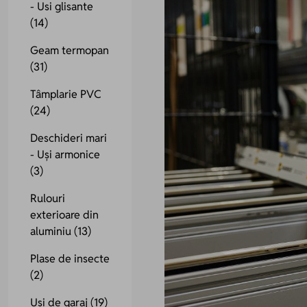
- Usi glisante
(14)
Geam termopan
(31)
Tâmplarie PVC
(24)
Deschideri mari
- Uși armonice
(3)
Rulouri
exterioare din
aluminiu
(13)
Plase de insecte
(2)
Uși de garaj
(19)