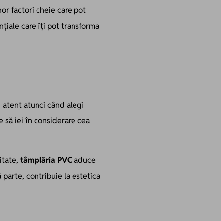
or factori cheie care pot
țiale care îți pot transforma
i atent atunci când alegi
e să iei în considerare cea
litate,
tâmplăria PVC
aduce
ă parte, contribuie la estetica