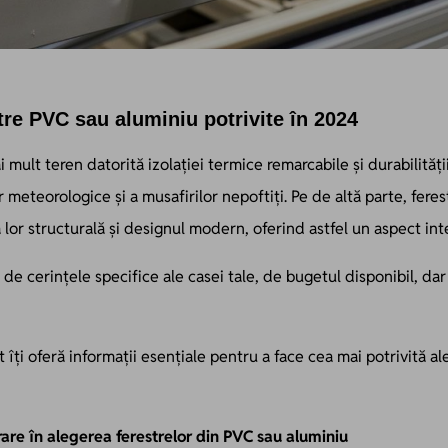
tre PVC sau aluminiu potrivite în 2024
 mult teren datorită izolației termice remarcabile și durabilități
r meteorologice și a musafirilor nepoftiți. Pe de altă parte, fere
 lor structurală și designul modern, oferind astfel un aspect int
de cerințele specifice ale casei tale, de bugetul disponibil, dar
t îți oferă informații esențiale pentru a face cea mai potrivită a
rare în alegerea ferestrelor din PVC sau aluminiu