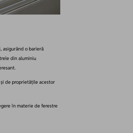
i, asigurând o barieră
strele din aluminiu
eresant.
 și de proprietățile acestor
legere în materie de ferestre