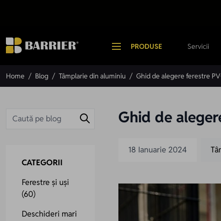
Mergi la Conținut
PRODUSE
Servicii
Home
/
Blog
/
Tâmplarie din aluminiu
/
Ghid de alegere ferestre PV
Ghid de alegere
18 Ianuarie 2024
Tâ
CATEGORII
Ferestre și uși
(60)
Deschideri mari