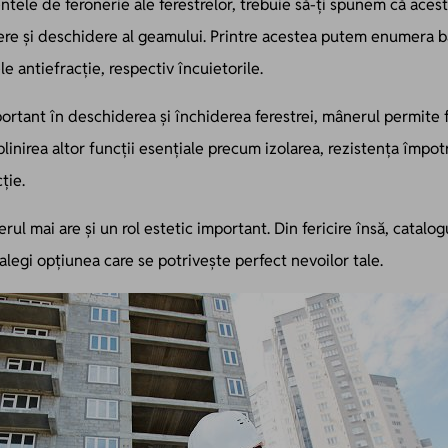
ntele de feronerie ale ferestrelor, trebuie să-ți spunem că acest
re și deschidere al geamului. Printre acestea putem enumera ba
e antiefracție, respectiv încuietorile.
ortant în deschiderea și închiderea ferestrei, mânerul permite
plinirea altor funcții esențiale precum izolarea, rezistența împotri
ție.
rul mai are și un rol estetic important. Din fericire însă, catalog
legi opțiunea care se potrivește perfect nevoilor tale.