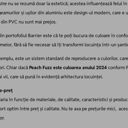
stre nu se rezumă doar la estetică; acestea influențează felul în
geamurilor și ușilor din aluminiu este design-ul modern, care e 
e din PVC nu sunt mai prejos.
din portofoliul Barrier este că te poți bucura de culoare în confo
melor, fără să fie necesar să îți transformi locuința într-un șanti
emplu, este un sistem standard de reproducere a culorilor, care î
ori. Chiar dacă
Peach Fuzz este culoarea anului 2024
conform P
i vii, care să pună în evidență arhitectura locuinței.
te-preţ
ria în funcție de materiale, de calitate, caracteristici și produ
t optim între preț și calitate. Nu te axa pe prețurile mici, aces
or.