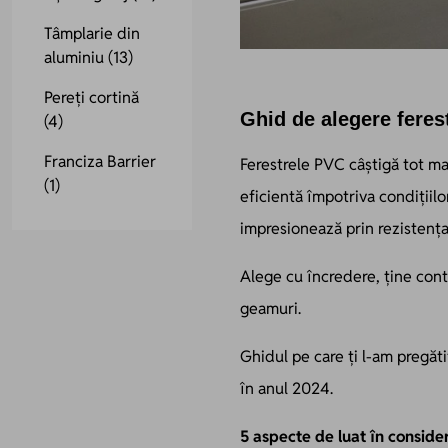
Tâmplarie din
aluminiu
(13)
Pereți cortină
Ghid de alegere feres
(4)
Franciza Barrier
Ferestrele PVC câștigă tot mai
(1)
eficientă împotriva condițiilo
impresionează prin rezistența
Alege cu încredere, ține cont 
geamuri.
Ghidul pe care ți l-am pregăti
în anul 2024.
5 aspecte de luat în conside