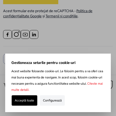
Acest formular este protejat de reCAPTCHA -
Politica de
confidențialitate Google
și
Termenii și condițiile
.
Gestioneaza setarile pentru cookie-uri
Acest website foloseste cookie-uri. Le folosim pentru a va oferi cea
mai buna experienta de navigare. In acest scop, folosim cookie-uri
necesare pentru a asigura functionlitatea website-ului.
Citeste mai
multe detalii.
Acceptă toate
Configurează
Redesign Magento:
Netlogiq