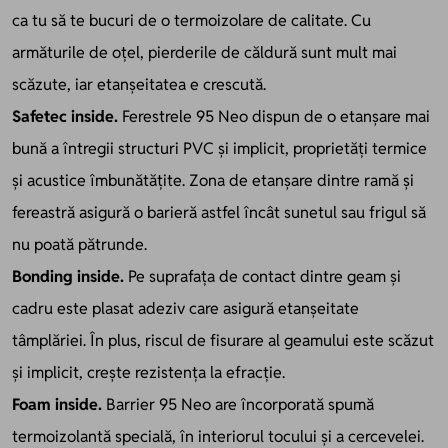
ca tu să te bucuri de o termoizolare de calitate. Cu
armăturile de oțel, pierderile de căldură sunt mult mai
scăzute, iar etanșeitatea e crescută.
Safetec inside.
Ferestrele 95 Neo dispun de o etanșare mai
bună a întregii structuri PVC și implicit, proprietăți termice
și acustice îmbunătățite. Zona de etanșare dintre ramă și
fereastră asigură o barieră astfel încât sunetul sau frigul să
nu poată pătrunde.
Bonding inside.
Pe suprafața de contact dintre geam și
cadru este plasat adeziv care asigură etanșeitate
tâmplăriei. În plus, riscul de fisurare al geamului este scăzut
și implicit, crește rezistența la efracție.
Foam inside.
Barrier 95 Neo are încorporată spumă
termoizolantă specială, în interiorul tocului și a cercevelei.