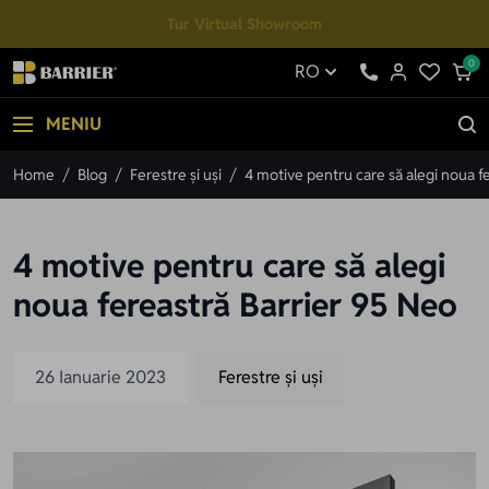
Mergi la Conținut
Tur Virtual Showroom
0
RO
MENIU
Home
/
Blog
/
Ferestre și uși
/
4 motive pentru care să alegi noua f
4 motive pentru care să alegi
noua fereastră Barrier 95 Neo
26 Ianuarie 2023
Ferestre și uși