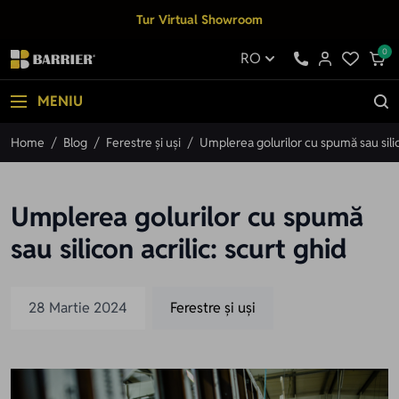
Mergi la Conținut
Tur Virtual Showroom
0
RO
MENIU
Home
/
Blog
/
Ferestre și uși
/
Umplerea golurilor cu spumă sau silico
Umplerea golurilor cu spumă
sau silicon acrilic: scurt ghid
28 Martie 2024
Ferestre și uși