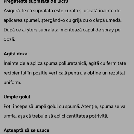
Pregătește suprafața de lucru
Asigură-te că suprafața este curată și uscată înainte de
aplicarea spumei, ștergând-o cu grijă cu o cârpă umedă.
După ce ai șters suprafața, montează capul de spray pe
doză.
Agită doza
Înainte de a aplica spuma poliuretanică, agită cu fermitate
recipientul în poziție verticală pentru a obține un rezultat
uniform.
Umple golul
Poți începe să umpli golul cu spumă. Atenție, spuma se va
umfla, așa că trebuie să aplici cantitatea potrivită.
Așteaptă să se usuce