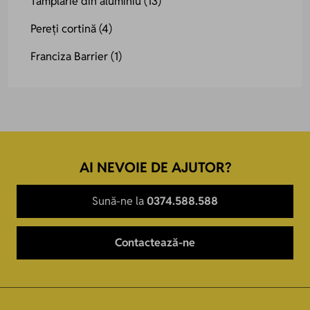
Tâmplarie din aluminiu
(13)
Pereți cortină
(4)
Franciza Barrier
(1)
AI NEVOIE DE AJUTOR?
Sună-ne la
0374.588.588
Contactează-ne