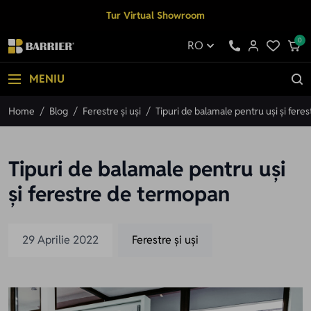
Mergi la Conținut
Tur Virtual Showroom
0
RO
MENIU
Home
/
Blog
/
Ferestre și uși
/
Tipuri de balamale pentru uși și fer
Tipuri de balamale pentru uși
și ferestre de termopan
29 Aprilie 2022
Ferestre și uși