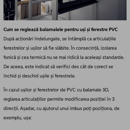
Cum se reglează balamalele pentru uși și ferestre PVC
După acționări îndelungate, se întâmplă ca articulațiile
ferestrelor și ușilor să fie slăbite. În consecință, izolarea
fonică și cea termică nu se mai ridică la aceleași standarde.
De aceea, este indicat să verifici des cât de corect se
închid și deschid ușile și ferestrele.
În cazul ușilor și ferestrelor de PVC cu balamale 3D,
reglarea articulațiilor permite modificarea poziției în 3
direcții. Așadar, cu ajutorul unui imbus poți poziționa, de
exemplu, ușa: