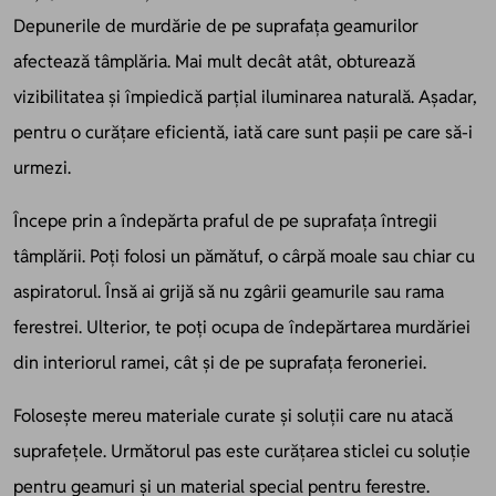
Depunerile de murdărie de pe suprafața geamurilor
afectează tâmplăria. Mai mult decât atât, obturează
vizibilitatea și împiedică parțial iluminarea naturală. Așadar,
pentru o curățare eficientă, iată care sunt pașii pe care să-i
urmezi.
Începe prin a îndepărta praful de pe suprafața întregii
tâmplării. Poți folosi un pămătuf, o cârpă moale sau chiar cu
aspiratorul. Însă ai grijă să nu zgârii geamurile sau rama
ferestrei. Ulterior, te poți ocupa de îndepărtarea murdăriei
din interiorul ramei, cât și de pe suprafața feroneriei.
Folosește mereu materiale curate și soluții care nu atacă
suprafețele. Următorul pas este curățarea sticlei cu soluție
pentru geamuri și un material special pentru ferestre.