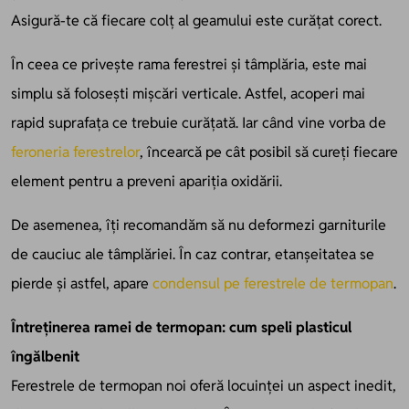
Asigură-te că fiecare colț al geamului este curățat corect.
În ceea ce privește rama ferestrei și tâmplăria, este mai
simplu să folosești mișcări verticale. Astfel, acoperi mai
rapid suprafața ce trebuie curățată. Iar când vine vorba de
feroneria ferestrelor
, încearcă pe cât posibil să cureți fiecare
element pentru a preveni apariția oxidării.
De asemenea, îți recomandăm să nu deformezi garniturile
de cauciuc ale tâmplăriei. În caz contrar, etanșeitatea se
pierde și astfel, apare
condensul pe ferestrele de termopan
.
Întreținerea ramei de termopan: cum speli plasticul
îngălbenit
Ferestrele de termopan noi oferă locuinței un aspect inedit,