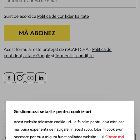
Sunt de acord cu
Politica de confidentialitate
MĂ ABONEZ
Acest formular este protejat de reCAPTCHA -
Politica de
confidențialitate Google
și
Termenii și condițiile
.
Gestioneaza setarile pentru cookie-uri
Acest website foloseste cookie-uri. Le folosim pentru a va oferi cea
mai buna experienta de navigare. In acest scop, folosim cookie-uri
necesare pentru a asigura functionlitatea website-ului.
Citeste mai