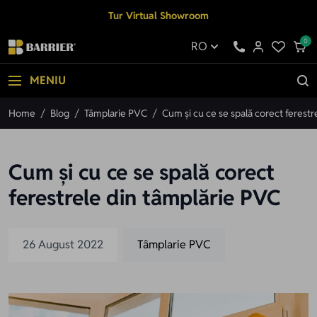
Mergi la Conținut
Tur Virtual Showroom
0
RO
MENIU
Home
/
Blog
/
Tâmplarie PVC
/
Cum și cu ce se spală corect ferest
Cum și cu ce se spală corect
ferestrele din tâmplărie PVC
26 August 2022
Tâmplarie PVC