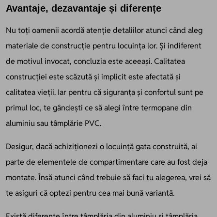
Avantaje, dezavantaje și diferențe
Nu toți oamenii acordă atenție detaliilor atunci când aleg
materiale de construcție pentru locuința lor. Și indiferent
de motivul invocat, concluzia este aceeași. Calitatea
construcției este scăzută și implicit este afectată și
calitatea vieții. Iar pentru că siguranța și confortul sunt pe
primul loc, te gândești ce să alegi între termopane din
aluminiu sau tâmplărie PVC.
Desigur, dacă achiziționezi o locuință gata construită, ai
parte de elementele de compartimentare care au fost deja
montate. Însă atunci când trebuie să faci tu alegerea, vrei să
te asiguri că optezi pentru cea mai bună variantă.
Există diferențe între tâmplăria din aluminiu și tâmplăria