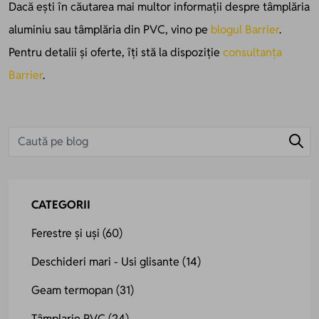
Dacă ești în căutarea mai multor informații despre tâmplăria
aluminiu sau tâmplăria din PVC, vino pe
blogul Barrier
.
Pentru detalii și oferte, îți stă la dispoziție
consultanța
Barrier
.
CATEGORII
Ferestre și uși
(60)
Deschideri mari - Usi glisante
(14)
Geam termopan
(31)
Tâmplarie PVC
(24)