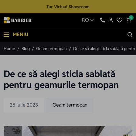
Mergi la Conținut
Tur Virtual Showroom
0
RO
MENIU
Home
/
Blog
/
Geam termopan
/
De ce să alegi sticla sablată pen
De ce să alegi sticla sablată
pentru geamurile termopan
25 Iulie 2023
Geam termopan