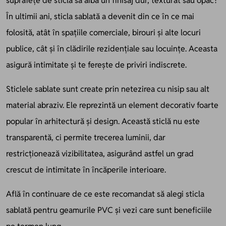
suprafețe de sticlă să aibă un finisaj dur, texturat sau opac?
În ultimii ani, sticla sablată a devenit din ce în ce mai
folosită, atât în spațiile comerciale, birouri și alte locuri
publice, cât și în clădirile rezidențiale sau locuințe. Aceasta
asigură intimitate și te ferește de priviri indiscrete.
Sticlele sablate sunt create prin netezirea cu nisip sau alt
material abraziv. Ele reprezintă un element decorativ foarte
popular în arhitectură și design. Această sticlă nu este
transparentă, ci permite trecerea luminii, dar
restricționează vizibilitatea, asigurând astfel un grad
crescut de intimitate în încăperile interioare.
Află în continuare de ce este recomandat să alegi sticla
sablată pentru geamurile PVC și vezi care sunt beneficiile