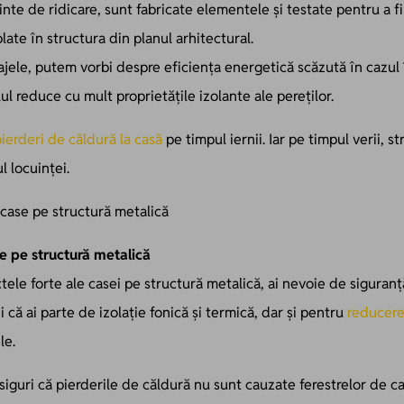
nte de ridicare, sunt fabricate elementele și testate pentru a f
late în structura din planul arhitectural.
jele, putem vorbi despre eficiența energetică scăzută în cazul 
lul reduce cu mult proprietățile izolante ale pereților.
ierderi de căldură la casă
pe timpul iernii. Iar pe timpul verii, s
l locuinței.
se pe structură metalică
tele forte ale casei pe structură metalică, ai nevoie de siguranț
i că ai parte de izolație fonică și termică, dar și pentru
reducere
le.
iguri că pierderile de căldură nu sunt cauzate ferestrelor de cal