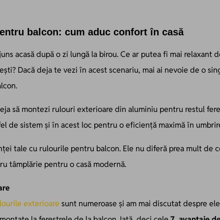
pentru balcon: cum aduc confort în casă
ajuns acasă după o zi lungă la birou. Ce ar putea fi mai relaxant
ești? Dacă deja te vezi în acest scenariu, mai ai nevoie de o si
alcon.
deja să montezi rulouri exterioare din aluminiu pentru restul feres
el de sistem și în acest loc pentru o eficiență maximă în umbrire
nței tale cu rulourile pentru balcon. Ele nu diferă prea mult de c
ru tâmplărie pentru o casă modernă.
are
lourile exterioare
sunt numeroase și am mai discutat despre ele î
 montate la ferestrele de la balcon. Iată, deci cele
7 avantaje de 