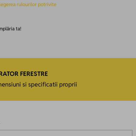
legerea rulourilor potrivite
plăria ta!
RATOR FERESTRE
ensiuni si specificatii proprii
R