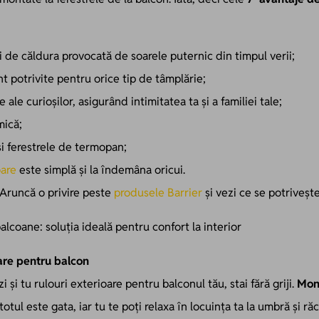
i de căldura provocată de soarele puternic din timpul verii;
nt potrivite pentru orice tip de tâmplărie;
 ale curioșilor, asigurând intimitatea ta și a familiei tale;
mică;
și ferestrele de termopan;
oare
este simplă și la îndemâna oricui.
 Aruncă o privire peste
produsele Barrier
și vezi ce se potrivește
are pentru balcon
 și tu rulouri exterioare pentru balconul tău, stai fără griji.
Mont
totul este gata, iar tu te poți relaxa în locuința ta la umbră și ră