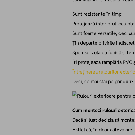
Sunt rezistente în timp;
Protejează interiorul locuințe
Sunt foarte versatile, deci su
Țin departe privirile indiscrete
Sporesc izolarea fonică și ter
Îți protejează tâmplăria PVC 
Întreținerea rulourilor exteri
Deci, ce mai stai pe gânduri?
Cum montezi rulouri exterio
Dacă ai luat decizia să montezi
Astfel că, în doar câteva ore, 