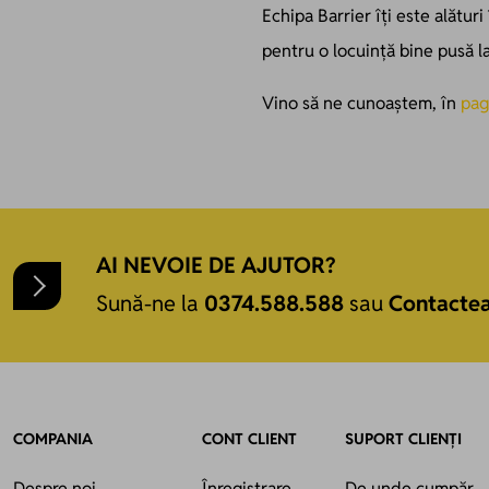
Echipa Barrier îți este alături 
pentru o locuință bine pusă l
Vino să ne cunoaștem, în
pag
AI NEVOIE DE AJUTOR?
Sună-ne la
0374.588.588
sau
Contacte
COMPANIA
CONT CLIENT
SUPORT CLIENȚI
Despre noi
Înregistrare
De unde cumpăr