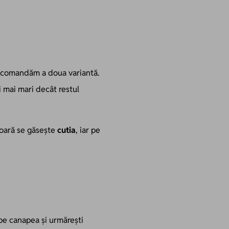
 recomandăm a doua variantă.
i mai mari decât restul
rioară se găsește
cutia
, iar pe
 pe canapea și urmărești