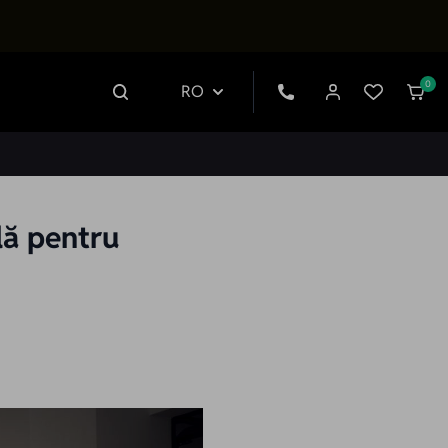
0
RO
lă pentru