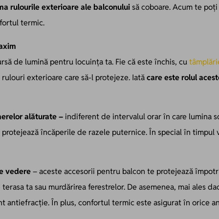
a rulourile exterioare ale balconului
să coboare. Acum te poți 
fortul termic.
maxim
rsă de lumină pentru locuința ta. Fie că este închis, cu
tâmplăr
 rulouri exterioare care să-l protejeze. Iată
care este rolul aces
erelor alăturate –
indiferent de intervalul orar în care lumina s
u protejează încăperile de razele puternice. În special în timpul 
de vedere
– aceste accesorii pentru balcon te protejează împotri
e terasa ta sau murdărirea ferestrelor. De asemenea, mai ales dac
nt antiefracție. În plus, confortul termic este asigurat în orice a