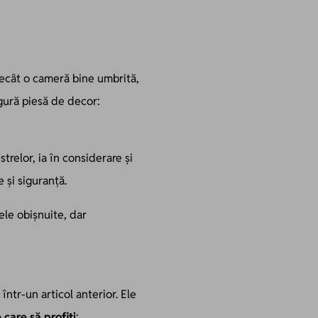
 decât o cameră bine umbrită,
ngură piesă de decor:
trelor, ia în considerare și
 și siguranță.
ele obișnuite, dar
ntr-un articol anterior. Ele
care să profiți
: