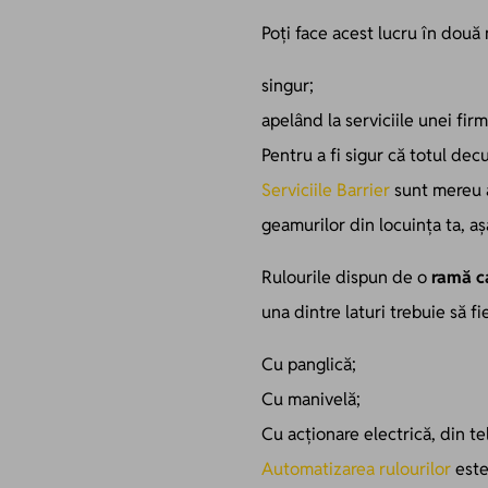
Poți face acest lucru în două
singur;
apelând la serviciile unei firm
Pentru a fi sigur că totul de
Serviciile Barrier
sunt mereu a
geamurilor din locuința ta, a
Rulourile dispun de o
ramă c
una dintre laturi trebuie să f
Cu panglică;
Cu manivelă;
Cu acționare electrică, din 
Automatizarea rulourilor
este