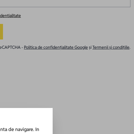
identialitate
e reCAPTCHA -
Politica de confidențialitate Google
și
Termenii și condițiile
.
nta de navigare. In