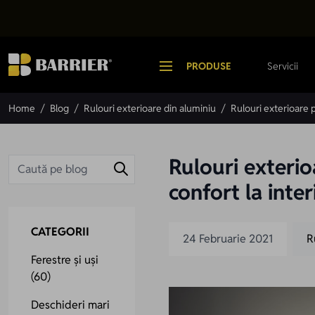
Mergi la Conținut
PRODUSE
Servicii
Home
/
Blog
/
Rulouri exterioare din aluminiu
/
Rulouri exterioare p
Rulouri exterio
confort la inter
CATEGORII
24 Februarie 2021
R
Ferestre și uși
(60)
Deschideri mari