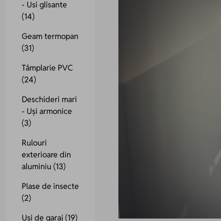
- Usi glisante
(14)
Geam termopan
(31)
Tâmplarie PVC
(24)
Deschideri mari
- Uși armonice
(3)
Rulouri
exterioare din
aluminiu
(13)
Plase de insecte
(2)
Uși de garaj
(19)