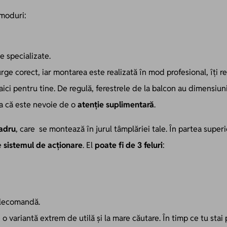
 moduri:
e specializate.
curge corect, iar montarea este realizată în mod profesional, îți
ici pentru tine. De regulă, ferestrele de la balcon au dimensiun
șa că este nevoie de o
atenție suplimentară
.
adru
, care se montează în jurul tâmplăriei tale. În partea supe
ie
sistemul de acționare
. El
poate fi de 3 feluri
:
telecomandă.
 o variantă extrem de utilă și la mare căutare. În timp ce tu stai