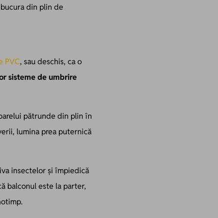
bucura din plin de
ie PVC
, sau deschis, ca o
tor sisteme de umbrire
oarelui pătrunde din plin în
verii, lumina prea puternică
va insectelor și împiedică
ă balconul este la parter,
notimp.