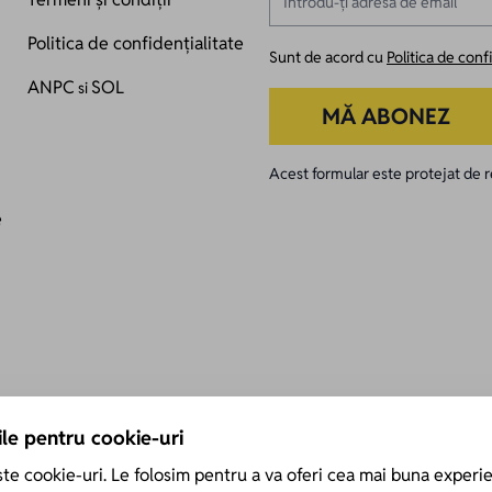
Politica de confidențialitate
Sunt de acord cu
Politica de conf
ANPC
SOL
si
MĂ ABONEZ
Acest formular este protejat d
e
le pentru cookie-uri
te cookie-uri. Le folosim pentru a va oferi cea mai buna experie