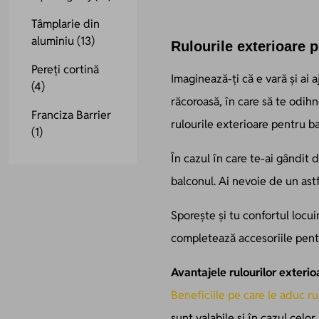
Tâmplarie din
aluminiu
(13)
Rulourile exterioare 
Pereți cortină
Imaginează-ți că e vară și ai 
(4)
răcoroasă, în care să te odihn
Franciza Barrier
rulourile exterioare pentru b
(1)
În cazul în care te-ai gândit 
balconul. Ai nevoie de un astf
Sporește și tu confortul locui
completează accesoriile pent
Avantajele rulourilor exterio
Beneficiile pe care le aduc ru
sunt valabile și în cazul celor