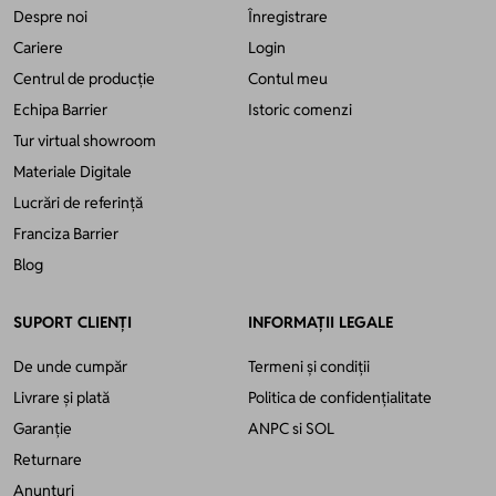
Despre noi
Înregistrare
Cariere
Login
Centrul de producție
Contul meu
Echipa Barrier
Istoric comenzi
Tur virtual showroom
Materiale Digitale
Lucrări de referință
Franciza Barrier
Blog
SUPORT CLIENȚI
INFORMAȚII LEGALE
De unde cumpăr
Termeni și condiții
Livrare și plată
Politica de confidențialitate
Garanție
ANPC
si
SOL
Returnare
Anunțuri