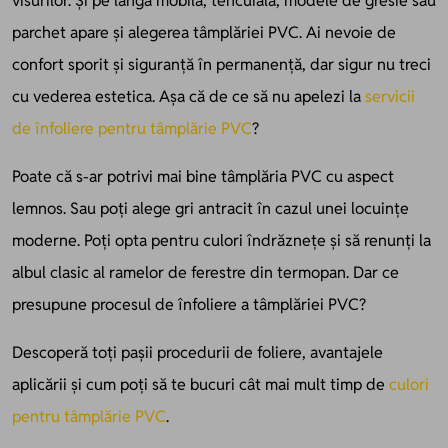
visurilor. Și pe lângă mobilă, tencuială, modele de gresie sau
parchet apare și alegerea tâmplăriei PVC. Ai nevoie de
confort sporit și siguranță în permanență, dar sigur nu treci
cu vederea estetica. Așa că de ce să nu apelezi la
servicii
de înfoliere pentru tâmplărie PVC
?
Poate că s-ar potrivi mai bine tâmplăria PVC cu aspect
lemnos. Sau poți alege gri antracit în cazul unei locuințe
moderne. Poți opta pentru culori îndrăznețe și să renunți la
albul clasic al ramelor de ferestre din termopan. Dar ce
presupune procesul de înfoliere a tâmplăriei PVC?
Descoperă toți pașii procedurii de foliere, avantajele
aplicării și cum poți să te bucuri cât mai mult timp de
culori
pentru tâmplărie PVC
.