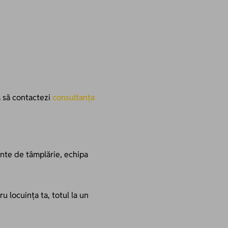
ta să contactezi
consultanța
ente de tâmplărie, echipa
u locuința ta, totul la un