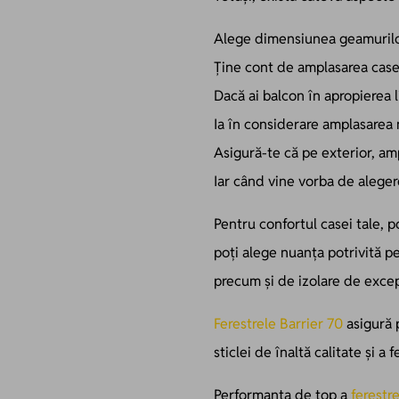
Alege dimensiunea geamurilor 
Ține cont de amplasarea casei
Dacă ai balcon în apropierea l
Ia în considerare amplasarea 
Asigură-te că pe exterior, am
Iar când vine vorba de aleger
Pentru confortul casei tale, 
poți alege nuanța potrivită p
precum și de izolare de excep
Ferestrele Barrier 70
asigură p
sticlei de înaltă calitate și 
Performanța de top a
ferestr