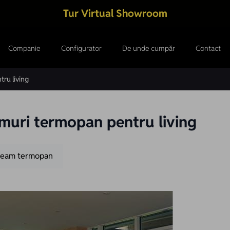
Tur Virtual Showroom
Companie
Configurator
De unde cumpăr
Contact
ru living
uri termopan pentru living
eam termopan