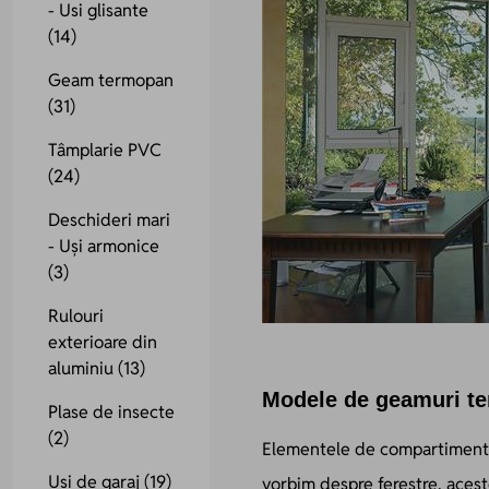
- Usi glisante
(14)
Geam termopan
(31)
Tâmplarie PVC
(24)
Deschideri mari
- Uși armonice
(3)
Rulouri
exterioare din
aluminiu
(13)
Modele de geamuri te
Plase de insecte
(2)
Elementele de compartimentare
Uși de garaj
(19)
vorbim despre ferestre, acest