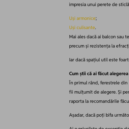
impresia unui perete de sticlă
Uși armonice
;
Uși culisante
.
Mai ales dacă ai balcon sau ter
precum și rezistența la efracț
Iar dacă spațiul util este foa
Cum știi că ai făcut alegere
În primul rând, ferestrele din
fii mulțumit de alegere. Și pe
raporta la recomandările făcut
Așadar, dacă poți bifa următo
Ai o priveliște de excepție dat