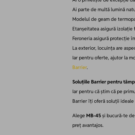
Ai parte de multă lumină natu
Modelul de geam de termopan 
Etanșeitatea asigură izolație 
Feroneria asigură protecție îm
La exterior, locuința are asp
Iar pentru oferte, ajutor la m
Barrier
.
Soluțiile Barrier pentru tâmp
Iar pentru că știm că pe prim
Barrier îți oferă soluții ideal
Alege
MB-45
și bucură-te de
preț avantajos.