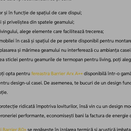
și în funcție de spațiul de care dispui;
 și priveliștea din spatele geamului;
ivingului, alege elemente care facilitează trecerea;
mobilei în casă și spațiul de pe perete disponibil pentru monta
plasarea și mărimea geamului nu interferează cu ambianța casei
ea sticlei pentru geamurile de termopan pentru living, poți aleg
poți opta pentru
fereastra Barrier Arx A++
disponibilă într-o gamă
entru design-ul casei. De asemenea, te bucuri de un design funcț
ție.
rotecție ridicată împotriva loviturilor, însă vin cu un design mod
a feroneriei performante, economisești bani la factura de energie d
ei Barrier 80+
se regăsește în izolarea termică și acustică imbatab