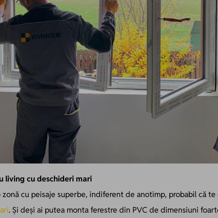
living cu deschideri mari
-o zonă cu peisaje superbe, indiferent de anotimp, probabil că t
ari
. Și deși ai putea monta ferestre din PVC de dimensiuni foarte