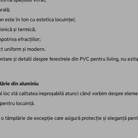
rală;
este în ton cu estetica locuinței;
fonică și termică;
potriva efracțiilor;
ect uniform și modern.
ontare și detalii despre ferestrele din PVC pentru living, nu ezi
lărie din aluminiu
ul loc stă calitatea ireproșabilă atunci când vorbim despre elem
e pentru locuință.
 o tâmplărie de excepție care asigură protecție și eleganță pentr