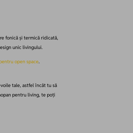
re fonică și termică ridicată,
sign unic livingului.
 pentru open space
.
oile tale, astfel încât tu să
mopan pentru living, te poți