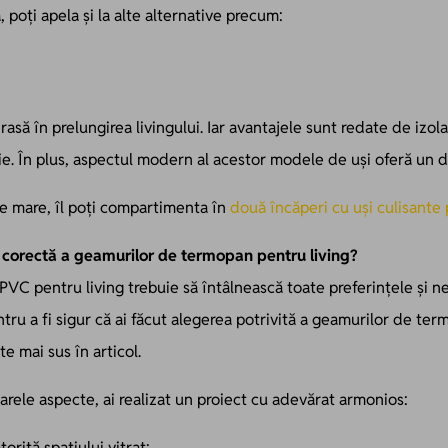
, poți apela și la alte alternative precum:
asă în prelungirea livingului. Iar avantajele sunt redate de izola
ie. În plus, aspectul modern al acestor modele de uși oferă un de
rte mare, îl poți compartimenta în
două încăperi cu uși culisante
a corectă a geamurilor de termopan pentru living?
 PVC pentru living trebuie să întâlnească toate preferințele și nev
ntru a fi sigur că ai făcut alegerea potrivită a geamurilor de ter
e mai sus în articol.
arele aspecte, ai realizat un proiect cu adevărat armonios:
orită spațiului vitrat;