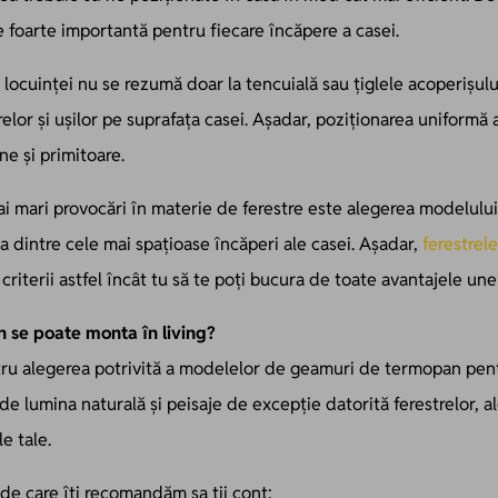
foarte importantă pentru fiecare încăpere a casei.
 locuinței nu se rezumă doar la tencuială sau țiglele acoperișului
relor și ușilor pe suprafața casei. Așadar, poziționarea uniform
e și primitoare.
mai mari provocări în materie de ferestre este alegerea modelu
a dintre cele mai spațioase încăperi ale casei. Așadar,
ferestrel
riterii astfel încât tu să te poți bucura de toate avantajele un
se poate monta în living?
ru alegerea potrivită a modelelor de geamuri de termopan pentru
 de lumina naturală și peisaje de excepție datorită ferestrelor, al
le tale.
 de care îți recomandăm sa ții cont: