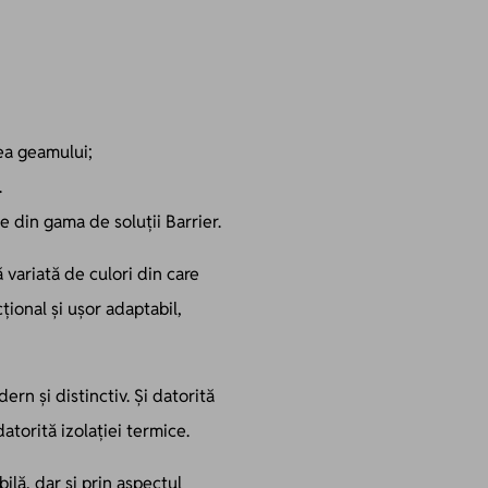
rea geamului;
.
e din gama de soluții Barrier.
 variată de culori din care
ional și ușor adaptabil,
ern și distinctiv. Și datorită
atorită izolației termice.
ilă, dar și prin aspectul