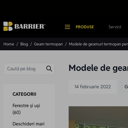
Mergi la Conținut
PRODUSE
Servicii
Home
/
Blog
/
Geam termopan
/
Modele de geamuri termopan pent
Modele de geam
14 Februarie 2022
G
CATEGORII
Ferestre și uși
(60)
Deschideri mari