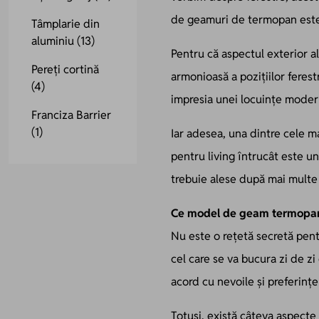
de geamuri de termopan este 
Tâmplarie din
aluminiu
(13)
Pentru că aspectul exterior al
Pereți cortină
armonioasă a pozițiilor ferest
(4)
impresia unei locuințe modern
Franciza Barrier
(1)
Iar adesea, una dintre cele 
pentru living întrucât este un
trebuie alese după mai multe c
Ce model de geam termopan 
Nu este o rețetă secretă pent
cel care se va bucura zi de zi
acord cu nevoile și preferințe
Totuși, există câteva aspecte